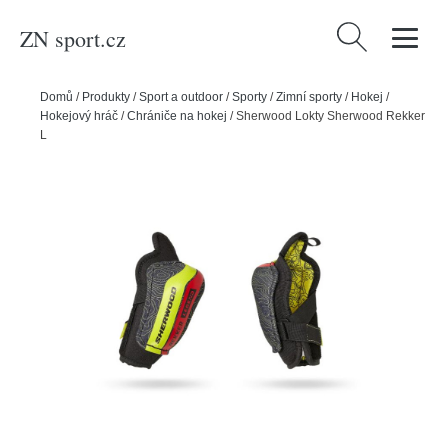
ZN sport.cz
Vyhledávání
Domů
/
Produkty
/
Sport a outdoor
/
Sporty
/
Zimní sporty
/
Hokej
/
Hokejový hráč
/
Chrániče na hokej
/
Sherwood Lokty Sherwood Rekker
Legend YTH, Dětská, S