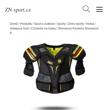
ZN sport.cz
Vyhledávání
Domů
/
Produkty
/
Sport a outdoor
/
Sporty
/
Zimní sporty
/
Hokej
/
Hokejový hráč
/
Chrániče na hokej
/
Sherwood Ramena Sherwood
Rekker Legend 4 JR, Junior, L