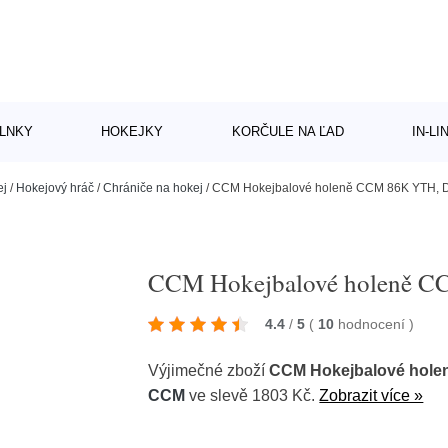
LNKY
HOKEJKY
KORČULE NA ĽAD
IN-L
ej
/
Hokejový hráč
/
Chrániče na hokej
/
CCM Hokejbalové holeně CCM 86K YTH, D
CCM Hokejbalové holeně CC
4.4
/
5
(
10
hodnocení
)
Výjimečné zboží
CCM Hokejbalové holen
CCM
ve slevě 1803 Kč.
Zobrazit více »