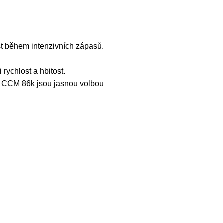
st během intenzivních zápasů.
rychlost a hbitost.
ení CCM 86k jsou jasnou volbou