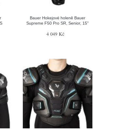
r
Bauer Hokejové holeně Bauer
 S
Supreme F50 Pro SR, Senior, 15"
4 049 Kč