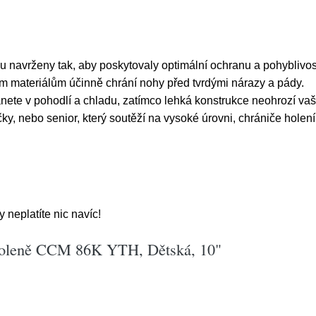
u navrženy tak, aby poskytovaly optimální ochranu a pohyblivo
ím materiálům účinně chrání nohy před tvrdými nárazy a pády.
nete v pohodlí a chladu, zatímco lehká konstrukce neohrozí vaši 
krůčky, nebo senior, který soutěží na vysoké úrovni, chrániče hol
neplatíte nic navíc!
holeně CCM 86K YTH, Dětská, 10"