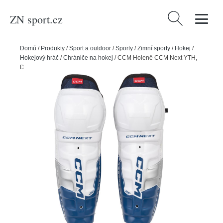
ZN sport.cz
Vyhledávání
Domů
/
Produkty
/
Sport a outdoor
/
Sporty
/
Zimní sporty
/
Hokej
/
Hokejový hráč
/
Chrániče na hokej
/
CCM Holeně CCM Next YTH,
Dětská, 10"