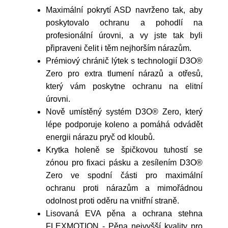
Maximální pokrytí ASD navrženo tak, aby
poskytovalo ochranu a pohodlí na
profesionální úrovni, a vy jste tak byli
připraveni čelit i těm nejhorším nárazům.
Prémiový chránič lýtek s technologií D3O®
Zero pro extra tlumení nárazů a otřesů,
který vám poskytne ochranu na elitní
úrovni.
Nově umístěný systém D3O® Zero, který
lépe podporuje koleno a pomáhá odvádět
energii nárazu pryč od kloubů.
Krytka holeně se špičkovou tuhostí se
zónou pro fixaci pásku a zesílením D3O®
Zero ve spodní části pro maximální
ochranu proti nárazům a mimořádnou
odolnost proti oděru na vnitřní straně.
Lisovaná EVA pěna a ochrana stehna
FLEXMOTION - Pěna nejvyšší kvality pro