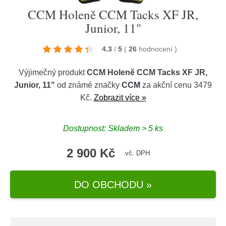
CCM Holeně CCM Tacks XF JR,
Junior, 11"
4.3
/
5
(
26
hodnocení
)
Výjimečný produkt
CCM Holeně CCM Tacks XF JR,
Junior, 11"
od známé značky
CCM
za akční cenu 3479
Kč.
Zobrazit více »
Dostupnost: Skladem > 5 ks
2 900 Kč
vč. DPH
DO OBCHODU »