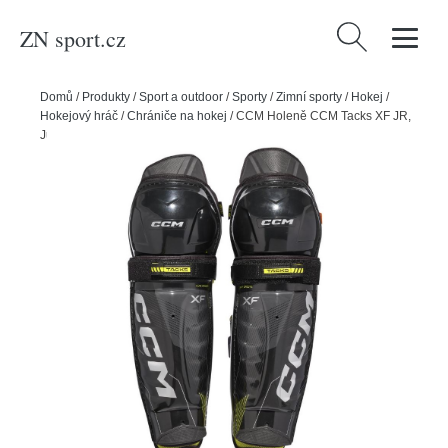
ZN sport.cz
Vyhledávání
Domů
/
Produkty
/
Sport a outdoor
/
Sporty
/
Zimní sporty
/
Hokej
/
Hokejový hráč
/
Chrániče na hokej
/
CCM Holeně CCM Tacks XF JR,
Junior, 11"