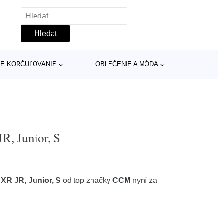
Vyhledávání
INE KORČUĽOVANIE
OBLEČENIE A MÓDA
, Junior, S
R JR, Junior, S
od top značky
CCM
nyní za