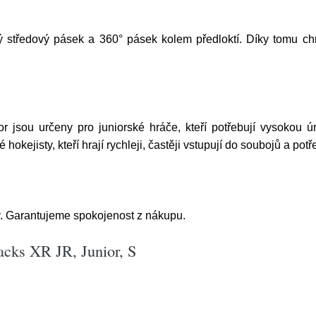
 středový pásek a 360° pásek kolem předloktí. Díky tomu ch
u určeny pro juniorské hráče, kteří potřebují vysokou úro
kejisty, kteří hrají rychleji, častěji vstupují do soubojů a potř
. Garantujeme spokojenost z nákupu.
ks XR JR, Junior, S