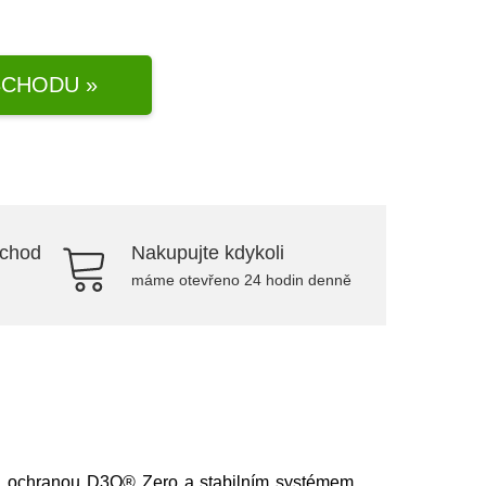
CHODU »
bchod
Nakupujte kdykoli
máme otevřeno 24 hodin denně
, ochranou D3O® Zero a stabilním systémem