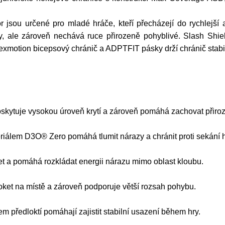
u určené pro mladé hráče, kteří přecházejí do rychlejší a 
 ale zároveň nechává ruce přirozeně pohyblivé. Slash Shiel
exmotion bicepsový chránič a ADPTFIT pásky drží chránič stabi
skytuje vysokou úroveň krytí a zároveň pomáhá zachovat přiro
riálem D3O® Zero pomáhá tlumit nárazy a chránit proti sekání 
t a pomáhá rozkládat energii nárazu mimo oblast kloubu.
ket na místě a zároveň podporuje větší rozsah pohybu.
em předloktí pomáhají zajistit stabilní usazení během hry.