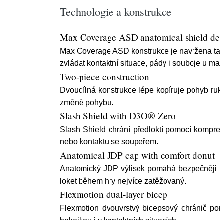
Technologie a konstrukce
Max Coverage ASD anatomical shield de
Max Coverage ASD konstrukce je navržena ta
zvládat kontaktní situace, pády i souboje u ma
Two-piece construction
Dvoudílná konstrukce lépe kopíruje pohyb ruk
změně pohybu.
Slash Shield with D3O® Zero
Slash Shield chrání předloktí pomocí komp
nebo kontaktu se soupeřem.
Anatomical JDP cap with comfort donut
Anatomický JDP výlisek pomáhá bezpečněji usa
loket během hry nejvíce zatěžovaný.
Flexmotion dual-layer bicep
Flexmotion dvouvrstvý bicepsový chránič pom