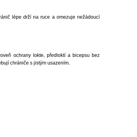
ránič lépe drží na ruce a omezuje nežádoucí
veň ochrany lokte, předloktí a bicepsu bez
ebují chrániče s jistým usazením.