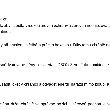
sign
k, aby nabídla vysokou úroveň ochrany a zároveň neomezovala 
ntinelu.
y při bruslení, střelbě a práci s hokejkou. Díky tomu chránič 
resně tvarované pěny a materiálu D3O® Zero. Tato kombinace
dit loket v chrániči a odvádět energii nárazu mimo kloub. Ko
áhá držet chránič ve správné pozici a zároveň podporuje vol