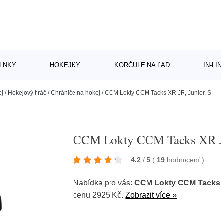
LNKY
HOKEJKY
KORČULE NA ĽAD
IN-L
ej
/
Hokejový hráč
/
Chrániče na hokej
/
CCM Lokty CCM Tacks XR JR, Junior, S
CCM Lokty CCM Tacks XR JR
4.2
/
5
(
19
hodnocení
)
Nabídka pro vás:
CCM Lokty CCM Tacks X
cenu 2925 Kč.
Zobrazit více »