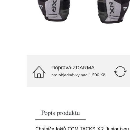
Doprava ZDARMA
pro objednávky nad 1.500 Kč
Popis produktu
Chrániče loktů CCM TACKS XR Junior jsou 