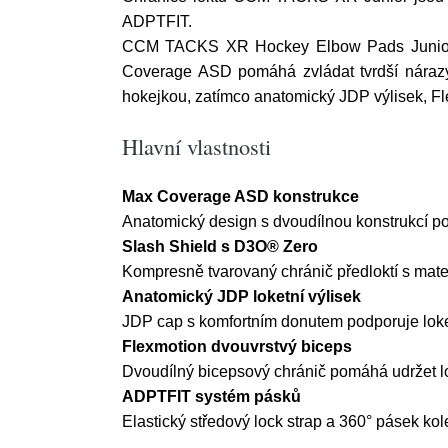
ADPTFIT.
CCM TACKS XR Hockey Elbow Pads Junior jso
Coverage ASD pomáhá zvládat tvrdší nárazy,
hokejkou, zatímco anatomický JDP výlisek, Fl
Hlavní vlastnosti
Max Coverage ASD konstrukce
Anatomický design s dvoudílnou konstrukcí po
Slash Shield s D3O® Zero
Kompresně tvarovaný chránič předloktí s mate
Anatomický JDP loketní výlisek
JDP cap s komfortním donutem podporuje loke
Flexmotion dvouvrstvý biceps
Dvoudílný bicepsový chránič pomáhá udržet lo
ADPTFIT systém pásků
Elastický středový lock strap a 360° pásek kol