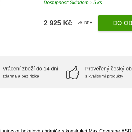
Dostupnost: Skladem > 5 ks
2 925 Kč
DO OB
vč. DPH
Vrácení zboží do 14 dní
Prověřený český o
zdarma a bez rizika
s kvalitními produkty
juniorské hokejové chrániče s konstrukcí Max Coverage ASD