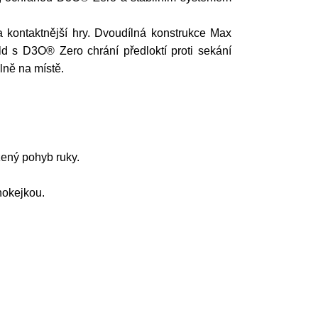
kontaktnější hry. Dvoudílná konstrukce Max
d s D3O® Zero chrání předloktí proti sekání
lně na místě.
zený pohyb ruky.
hokejkou.