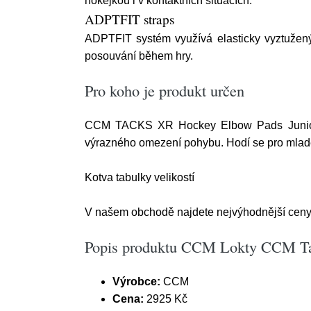
hokejkou i v kontaktních situacích.
ADPTFIT straps
ADPTFIT systém využívá elasticky vyztužený
posouvání během hry.
Pro koho je produkt určen
CCM TACKS XR Hockey Elbow Pads Junior jso
výrazného omezení pohybu. Hodí se pro mladé ho
Kotva tabulky velikostí
V našem obchodě najdete nejvýhodnější ceny
Popis produktu CCM Lokty CCM Tac
Výrobce:
CCM
Cena:
2925 Kč