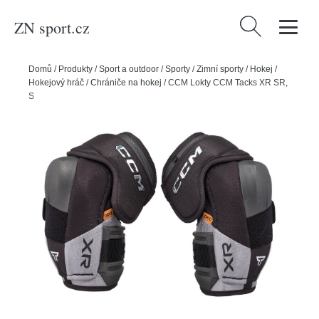
ZN sport.cz
Vyhledávání
Domů
/
Produkty
/
Sport a outdoor
/
Sporty
/
Zimní sporty
/
Hokej
/
Hokejový hráč
/
Chrániče na hokej
/
CCM Lokty CCM Tacks XR SR,
Senior, S