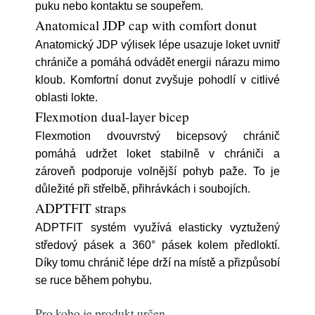
puku nebo kontaktu se soupeřem.
Anatomical JDP cap with comfort donut
Anatomický JDP výlisek lépe usazuje loket uvnitř
chrániče a pomáhá odvádět energii nárazu mimo
kloub. Komfortní donut zvyšuje pohodlí v citlivé
oblasti lokte.
Flexmotion dual-layer bicep
Flexmotion dvouvrstvý bicepsový chránič
pomáhá udržet loket stabilně v chrániči a
zároveň podporuje volnější pohyb paže. To je
důležité při střelbě, přihrávkách i soubojích.
ADPTFIT straps
ADPTFIT systém využívá elasticky vyztužený
středový pásek a 360° pásek kolem předloktí.
Díky tomu chránič lépe drží na místě a přizpůsobí
se ruce během pohybu.
Pro koho je produkt určen