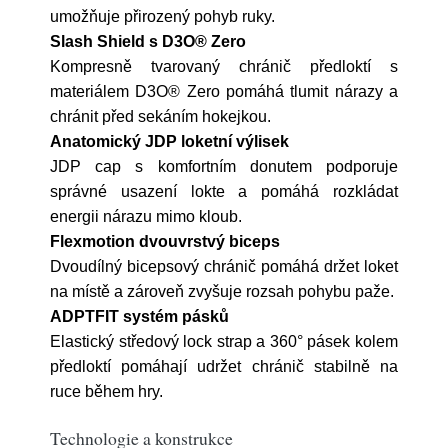
umožňuje přirozený pohyb ruky.
Slash Shield s D3O® Zero
Kompresně tvarovaný chránič předloktí s
materiálem D3O® Zero pomáhá tlumit nárazy a
chránit před sekáním hokejkou.
Anatomický JDP loketní výlisek
JDP cap s komfortním donutem podporuje
správné usazení lokte a pomáhá rozkládat
energii nárazu mimo kloub.
Flexmotion dvouvrstvý biceps
Dvoudílný bicepsový chránič pomáhá držet loket
na místě a zároveň zvyšuje rozsah pohybu paže.
ADPTFIT systém pásků
Elastický středový lock strap a 360° pásek kolem
předloktí pomáhají udržet chránič stabilně na
ruce během hry.
Technologie a konstrukce