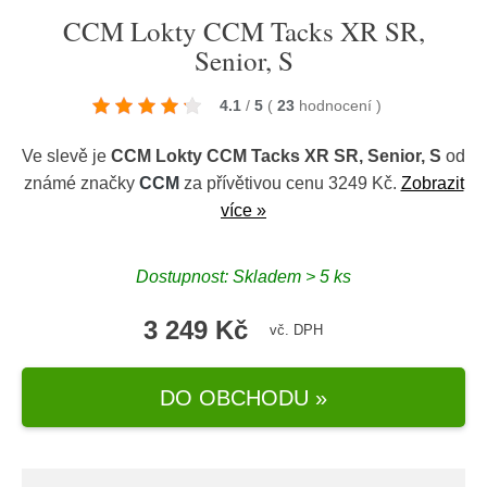
CCM Lokty CCM Tacks XR SR,
Senior, S
4.1
/
5
(
23
hodnocení
)
Ve slevě je
CCM Lokty CCM Tacks XR SR, Senior, S
od
známé značky
CCM
za přívětivou cenu 3249 Kč.
Zobrazit
více »
Dostupnost: Skladem > 5 ks
3 249 Kč
vč. DPH
DO OBCHODU »