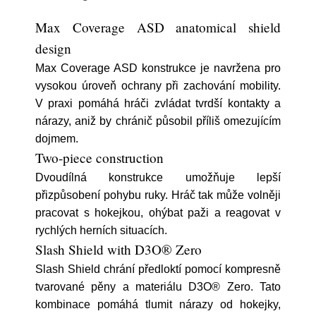
Max Coverage ASD anatomical shield
design
Max Coverage ASD konstrukce je navržena pro
vysokou úroveň ochrany při zachování mobility.
V praxi pomáhá hráči zvládat tvrdší kontakty a
nárazy, aniž by chránič působil příliš omezujícím
dojmem.
Two-piece construction
Dvoudílná konstrukce umožňuje lepší
přizpůsobení pohybu ruky. Hráč tak může volněji
pracovat s hokejkou, ohýbat paži a reagovat v
rychlých herních situacích.
Slash Shield with D3O® Zero
Slash Shield chrání předloktí pomocí kompresně
tvarované pěny a materiálu D3O® Zero. Tato
kombinace pomáhá tlumit nárazy od hokejky,