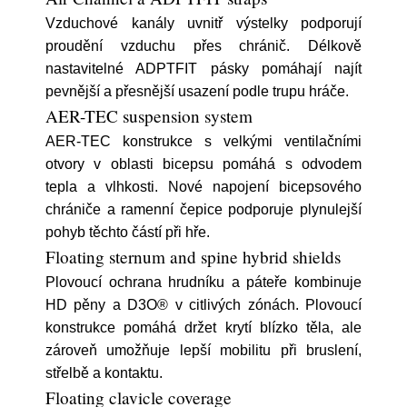
Vzduchové kanály uvnitř výstelky podporují
proudění vzduchu přes chránič. Délkově
nastavitelné ADPTFIT pásky pomáhají najít
pevnější a přesnější usazení podle trupu hráče.
AER-TEC suspension system
AER-TEC konstrukce s velkými ventilačními
otvory v oblasti bicepsu pomáhá s odvodem
tepla a vlhkosti. Nové napojení bicepsového
chrániče a ramenní čepice podporuje plynulejší
pohyb těchto částí při hře.
Floating sternum and spine hybrid shields
Plovoucí ochrana hrudníku a páteře kombinuje
HD pěny a D3O® v citlivých zónách. Plovoucí
konstrukce pomáhá držet krytí blízko těla, ale
zároveň umožňuje lepší mobilitu při bruslení,
střelbě a kontaktu.
Floating clavicle coverage