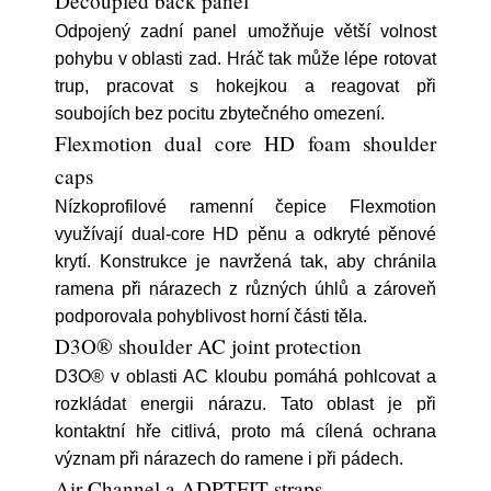
Decoupled back panel
Odpojený zadní panel umožňuje větší volnost
pohybu v oblasti zad. Hráč tak může lépe rotovat
trup, pracovat s hokejkou a reagovat při
soubojích bez pocitu zbytečného omezení.
Flexmotion dual core HD foam shoulder
caps
Nízkoprofilové ramenní čepice Flexmotion
využívají dual-core HD pěnu a odkryté pěnové
krytí. Konstrukce je navržená tak, aby chránila
ramena při nárazech z různých úhlů a zároveň
podporovala pohyblivost horní části těla.
D3O® shoulder AC joint protection
D3O® v oblasti AC kloubu pomáhá pohlcovat a
rozkládat energii nárazu. Tato oblast je při
kontaktní hře citlivá, proto má cílená ochrana
význam při nárazech do ramene i při pádech.
Air Channel a ADPTFIT straps