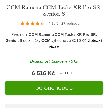
CCM Ramena CCM Tacks XR Pro SR,
Senior, S
4.3
/
5
(
27
hodnocení
)
Prvotřídní
CCM Ramena CCM Tacks XR Pro SR,
Senior, S
od značky
CCM
výhodně za 6516 Kč.
Zobrazit
více »
Dostupnost: Skladem > 5 ks
6 516 Kč
vč. DPH
DO OBCHODU »