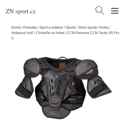
ZN sport.cz
Vyhledávání
Domů
/
Produkty
/
Sport a outdoor
/
Sporty
/
Zimní sporty
/
Hokej
/
Hokejový hráč
/
Chrániče na hokej
/
CCM Ramena CCM Tacks XR Pro
SR, Senior, S