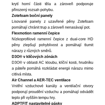
krytí horní části těla a zároveň podporuje
přirozený rozsah pohybu.
Zotefoam boční panely
Lisované panely z uzavřené pěny Zotefoam
pomáhají chránit trup a zároveň nenasávají pot.
Flexmotion ramenní čepice
Nízkoprofilové ramenní čepice z dual-core HD
pěny zlepšují pohyblivost a pomáhají tlumit
nárazy z různých směrů.
D3O® v klíčových zónách
D3O® v oblasti AC kloubu, klíční kosti, hrudníku
a páteře pomáhá rozkládat energii nárazu mimo
citlivá místa.
Air Channel a AER-TEC ventilace
Vnitřní vzduchové kanály a ventilační otvory
podporují proudění vzduchu a pomáhají odvádět
teplo při vyšším tempu hry.
ADPTFIT nastavitelné pásky