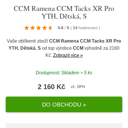
CCM Ramena CCM Tacks XR Pro
YTH, Dětská, S
4.6
/
5
(
14
hodnocení
)
Vaše oblíbené zboží
CCM Ramena CCM Tacks XR Pro
YTH, Dětská, S
od top výrobce
CCM
výhodně za 2160
Kč.
Zobrazit více »
Dostupnost: Skladem > 5 ks
2 160 Kč
vč. DPH
DO OBCHODU »