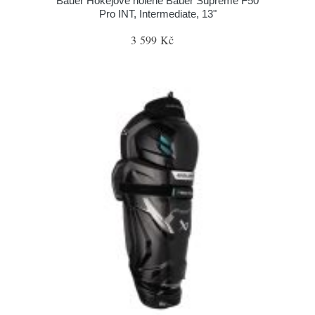
Bauer Hokejové holeně Bauer Supreme F50
Pro INT, Intermediate, 13"
3 599 Kč