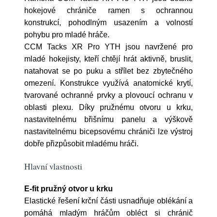
hokejové chrániče ramen s ochrannou
konstrukcí, pohodlným usazením a volností
pohybu pro mladé hráče.
CCM Tacks XR Pro YTH jsou navržené pro
mladé hokejisty, kteří chtějí hrát aktivně, bruslit,
natahovat se po puku a střílet bez zbytečného
omezení. Konstrukce využívá anatomické krytí,
tvarované ochranné prvky a plovoucí ochranu v
oblasti plexu. Díky pružnému otvoru u krku,
nastavitelnému břišnímu panelu a výškově
nastavitelnému bicepsovému chrániči lze výstroj
dobře přizpůsobit mladému hráči.
Hlavní vlastnosti
E-fit pružný otvor u krku
Elastické řešení krční části usnadňuje oblékání a
pomáhá mladým hráčům obléct si chránič