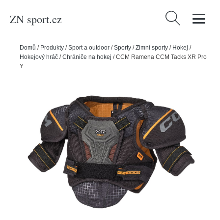
ZN sport.cz
Vyhledávání
Domů
/
Produkty
/
Sport a outdoor
/
Sporty
/
Zimní sporty
/
Hokej
/
Hokejový hráč
/
Chrániče na hokej
/
CCM Ramena CCM Tacks XR Pro
YTH, Dětská, S