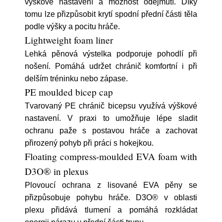
výškové nastavení a možnost odejmutí. Díky
tomu lze přizpůsobit krytí spodní přední části těla
podle výšky a pocitu hráče.
Lightweight foam liner
Lehká pěnová výstelka podporuje pohodlí při
nošení. Pomáhá udržet chránič komfortní i při
delším tréninku nebo zápase.
PE moulded bicep cap
Tvarovaný PE chránič bicepsu využívá výškové
nastavení. V praxi to umožňuje lépe sladit
ochranu paže s postavou hráče a zachovat
přirozený pohyb při práci s hokejkou.
Floating compress-moulded EVA foam with
D3O® in plexus
Plovoucí ochrana z lisované EVA pěny se
přizpůsobuje pohybu hráče. D3O® v oblasti
plexu přidává tlumení a pomáhá rozkládat