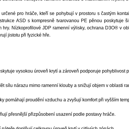
ené pro hráče, kteří se pohybují v prostoru s častým konta
strukce ASD s kompresně tvarovanou PE pěnou poskytuje širo
ry. Nízkoprofilové JDP ramenní výlisky, ochrana D3O® v oblas
jí jistotu při fyzické hře.
ytuje vysokou úroveň krytí a zároveň podporuje pohyblivost př
t sílu nárazu mimo ramenní klouby a snižují objem v oblasti r
lky pomáhají proudění vzduchu a zvyšují komfort při vyšším temp
ují přesnější přizpůsobení usazení podle postavy hráče.
páteře doplňují celkovou úroveň krytí v citlivých zónách.