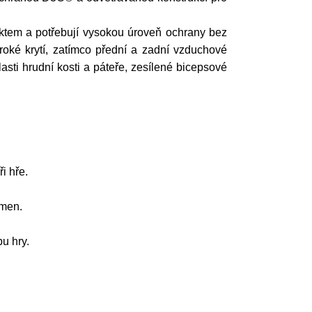
ktem a potřebují vysokou úroveň ochrany bez
ké krytí, zatímco přední a zadní vzduchové
ti hrudní kosti a páteře, zesílené bicepsové
i hře.
amen.
u hry.