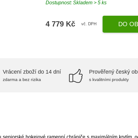
Dostupnost: Skladem > 5 ks
4 779 Kč
DO OB
vč. DPH
Vrácení zboží do 14 dní
Prověřený český o
zdarma a bez rizika
s kvalitními produkty
eniorské hokejové ramenní chrániče s maximálním krytím, o