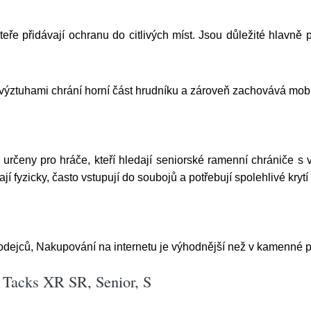
eře přidávají ochranu do citlivých míst. Jsou důležité hlavně př
 výztuhami chrání horní část hrudníku a zároveň zachovává mobi
eny pro hráče, kteří hledají seniorské ramenní chrániče s v
ají fyzicky, často vstupují do soubojů a potřebují spolehlivé krytí
dejců, Nakupování na internetu je výhodnější než v kamenné pr
acks XR SR, Senior, S