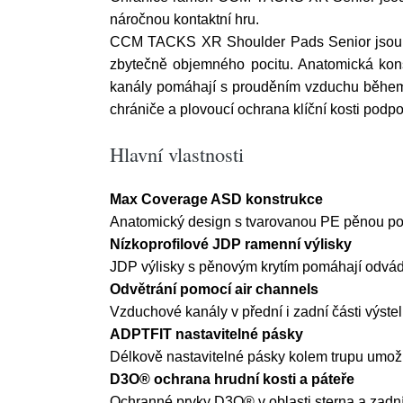
náročnou kontaktní hru.
CCM TACKS XR Shoulder Pads Senior jsou urč
zbytečně objemného pocitu. Anatomická kon
kanály pomáhají s prouděním vzduchu během h
chrániče a plovoucí ochrana klíční kosti podporu
Hlavní vlastnosti
Max Coverage ASD konstrukce
Anatomický design s tvarovanou PE pěnou posk
Nízkoprofilové JDP ramenní výlisky
JDP výlisky s pěnovým krytím pomáhají odvádě
Odvětrání pomocí air channels
Vzduchové kanály v přední i zadní části výste
ADPTFIT nastavitelné pásky
Délkově nastavitelné pásky kolem trupu umožň
D3O® ochrana hrudní kosti a páteře
Ochranné prvky D3O® v oblasti sterna a zadní 