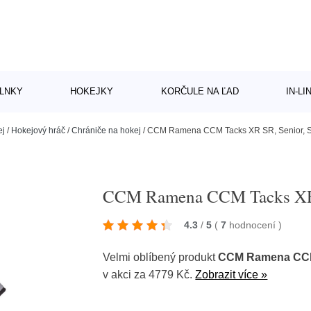
LNKY
HOKEJKY
KORČULE NA ĽAD
IN-L
ej
/
Hokejový hráč
/
Chrániče na hokej
/
CCM Ramena CCM Tacks XR SR, Senior, 
CCM Ramena CCM Tacks XR 
4.3
/
5
(
7
hodnocení
)
Velmi oblíbený produkt
CCM Ramena CCM 
v akci za 4779 Kč.
Zobrazit více »