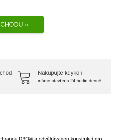
CHODU »
bchod
Nakupujte kdykoli
máme otevřeno 24 hodin denně
chranou D3O® a odvětrávanou konstrukcí pro