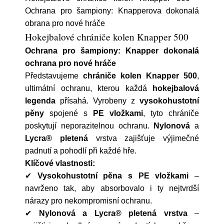
Ochrana pro šampiony: Knapperova dokonalá
obrana pro nové hráče
Hokejbalové chrániče kolen Knapper 500
Ochrana pro šampiony: Knapper dokonalá
ochrana pro nové hráče
Představujeme
chrániče kolen Knapper 500
,
ultimátní ochranu, kterou každá
hokejbalová
legenda
přísahá. Vyrobeny z
vysokohustotní
pěny
spojené s
PE vložkami
, tyto chrániče
poskytují neporazitelnou ochranu.
Nylonová
a
Lycra® pletená
vrstva zajišťuje výjimečné
padnutí a pohodlí při každé hře.
Klíčové vlastnosti:
✔
Vysokohustotní pěna s PE vložkami
–
navrženo tak, aby absorbovalo i ty nejtvrdší
nárazy pro nekompromisní ochranu.
✔
Nylonová a Lycra® pletená vrstva
–