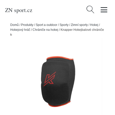
ZN sport.cz
Vyhledávání
Domů
/
Produkty
/
Sport a outdoor
/
Sporty
/
Zimní sporty
/
Hokej
/
Hokejový hráč
/
Chrániče na hokej
/
Knapper Hokejbalové chrániče
kolen Knapper 500, Senior, XS