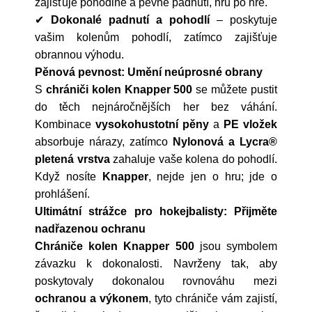
zajišťuje pohodlné a pevné padnutí, hru po hře.
✔
Dokonalé padnutí a pohodlí
– poskytuje
vašim kolenům pohodlí, zatímco zajišťuje
obrannou výhodu.
Pěnová pevnost: Umění neúprosné obrany
S
chrániči kolen Knapper 500
se můžete pustit
do těch nejnáročnějších her bez váhání.
Kombinace
vysokohustotní pěny
a
PE vložek
absorbuje nárazy, zatímco
Nylonová a Lycra®
pletená vrstva
zahaluje vaše kolena do pohodlí.
Když nosíte
Knapper
, nejde jen o hru; jde o
prohlášení.
Ultimátní strážce pro hokejbalisty: Přijměte
nadřazenou ochranu
Chrániče kolen Knapper 500
jsou symbolem
závazku k dokonalosti. Navrženy tak, aby
poskytovaly dokonalou rovnováhu mezi
ochranou a výkonem
, tyto chrániče vám zajistí,