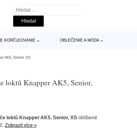
Vyhledávání
INE KORČUĽOVANIE
OBLEČENIE A MÓDA
er AK5, Senior, XS
e loktů Knapper AK5, Senior,
če loktů Knapper AK5, Senior, XS
oblíbené
Kč.
Zobrazit více »