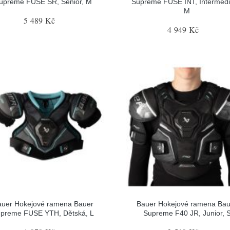
upreme FUSE SR, Senior, M
Supreme FUSE INT, Intermedi
M
5 489 Kč
4 949 Kč
auer Hokejové ramena Bauer
Bauer Hokejové ramena Bau
preme FUSE YTH, Dětská, L
Supreme F40 JR, Junior, 