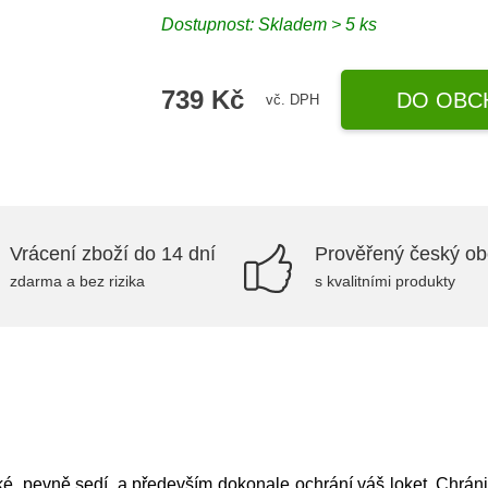
Dostupnost: Skladem > 5 ks
739 Kč
DO OBC
vč. DPH
Vrácení zboží do 14 dní
Prověřený český o
zdarma a bez rizika
s kvalitními produkty
ké, pevně sedí, a především dokonale ochrání váš loket. Chrán