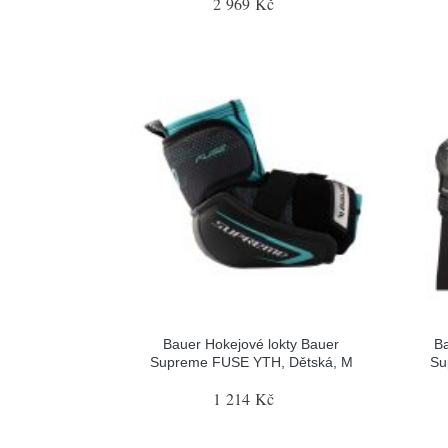
2 969 Kč
Bauer Hokejové lokty Bauer
B
Supreme FUSE YTH, Dětská, M
Su
1 214 Kč