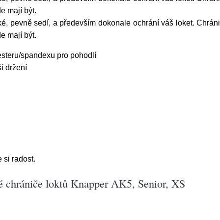
e mají být.
ké, pevně sedí, a především dokonale ochrání váš loket. Chrán
e mají být.
esteru/spandexu pro pohodlí
í držení
si radost.
é chrániče loktů Knapper AK5, Senior, XS