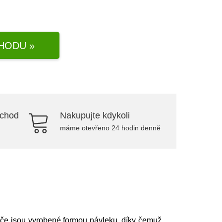
HODU »
bchod
Nakupujte kdykoli
máme otevřeno 24 hodin denně
iče jsou vyrobené formou návleku, díky čemuž