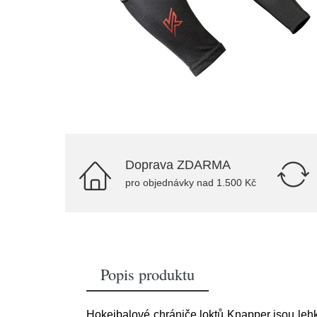
Doprava ZDARMA
pro objednávky nad 1.500 Kč
Popis produktu
Hokejbalové chrániče loktů Knapper jsou leh