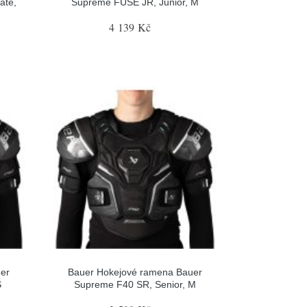
ate,
Supreme FUSE JR, Junior, M
4 139 Kč
er
Bauer Hokejové ramena Bauer
S
Supreme F40 SR, Senior, M