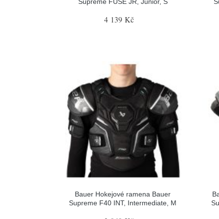
Supreme FUSE JR, Junior, S
S
4 139 Kč
Bauer Hokejové ramena Bauer
B
Supreme F40 INT, Intermediate, M
Su