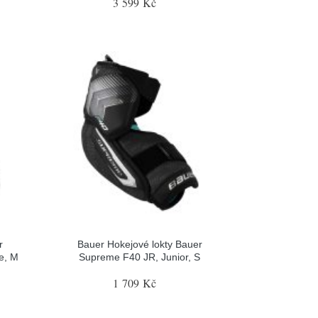
3 599 Kč
r
Bauer Hokejové lokty Bauer
e, M
Supreme F40 JR, Junior, S
1 709 Kč