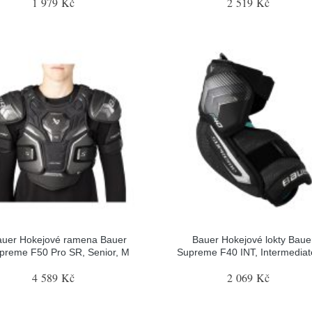
1 979 Kč
2 519 Kč
auer Hokejové ramena Bauer
Bauer Hokejové lokty Baue
preme F50 Pro SR, Senior, M
Supreme F40 INT, Intermediat
4 589 Kč
2 069 Kč