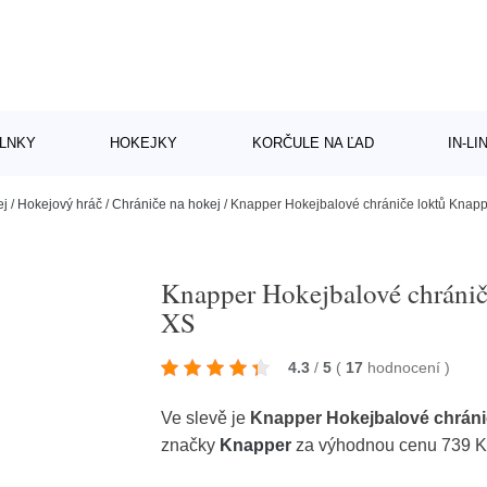
LNKY
HOKEJKY
KORČULE NA ĽAD
IN-L
ej
/
Hokejový hráč
/
Chrániče na hokej
/
Knapper Hokejbalové chrániče loktů Knapp
Knapper Hokejbalové chránič
XS
4.3
/
5
(
17
hodnocení
)
Ve slevě je
Knapper Hokejbalové chráni
značky
Knapper
za výhodnou cenu 739 