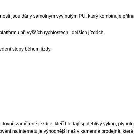
stnosti jsou dány samotným vyvinutým PU, který kombinuje přiln
platformu při vyšších rychlostech i delších jízdách.
vedení stopy během jízdy.
ortovně zaměřené jezdce, kteří hledají spolehlivý výkon, plynul
ování na internetu je výhodnější než v kamenné prodejně, která