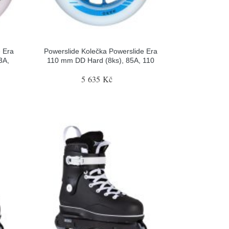
e Era
Powerslide Kolečka Powerslide Era
3A,
110 mm DD Hard (8ks), 85A, 110
5 635 Kč