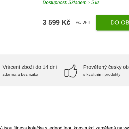
Dostupnost: Skladem > 5 ks
3 599 Kč
DO OB
vč. DPH
Vrácení zboží do 14 dní
Prověřený český o
zdarma a bez rizika
s kvalitními produkty
sou fitness kolečka s jednodílnou konstrukcí zaměřená na vyvá