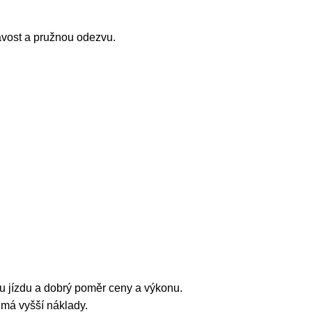
avost a pružnou odezvu.
ou jízdu a dobrý poměr ceny a výkonu.
 má vyšší náklady.