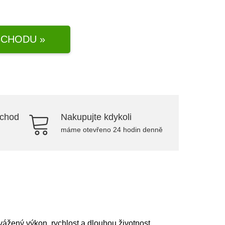
CHODU »
bchod
Nakupujte kdykoli
máme otevřeno 24 hodin denně
žený výkon, rychlost a dlouhou životnost.