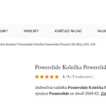
LNKY
HOKEJKY
KORČULE NA ĽAD
IN-L
-line bruslení
/
Powerslide Kolečka Powerslide Phoenix SD (8ks), 83A, 100
Powerslide Kolečka Powersli
5
/
5
(
7
hodnocení
)
Jedinečná nabídka
Powerslide Kolečka P
výrobce
Powerslide
ve slevě 3599 Kč.
Zob