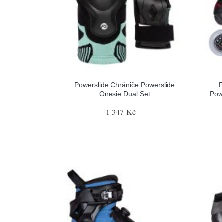
Powerslide Chrániče Powerslide
P
Onesie Dual Set
Pow
1 347 Kč