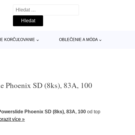
Vyhledávání
INE KORČUĽOVANIE
OBLEČENIE A MÓDA
de Phoenix SD (8ks), 83A, 100
owerslide Phoenix SD (8ks), 83A, 100
od top
razit více »