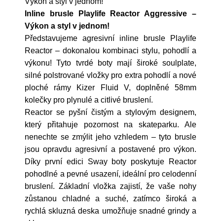
Výkon a styl v jednom!
Inline brusle Playlife Reactor Aggressive –
Výkon a styl v jednom!
Představujeme agresivní inline brusle Playlife
Reactor – dokonalou kombinaci stylu, pohodlí a
výkonu! Tyto tvrdé boty mají široké soulplate,
silné polstrované vložky pro extra pohodlí a nové
ploché rámy Kizer Fluid V, doplněné 58mm
kolečky pro plynulé a citlivé bruslení.
Reactor se pyšní čistým a stylovým designem,
který přitahuje pozornost na skateparku. Ale
nenechte se zmýlit jeho vzhledem – tyto brusle
jsou opravdu agresivní a postavené pro výkon.
Díky první edici Sway boty poskytuje Reactor
pohodlné a pevné usazení, ideální pro celodenní
bruslení. Základní vložka zajistí, že vaše nohy
zůstanou chladné a suché, zatímco široká a
rychlá skluzná deska umožňuje snadné grindy a