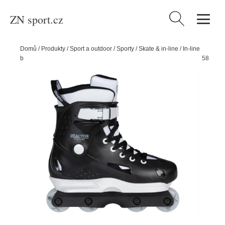
ZN sport.cz
Vyhledávání
Domů
/
Produkty
/
Sport a outdoor
/
Sporty
/
Skate & in-line
/
In-line
bruslení
/
Powerslide Kolečkové brusle Playlife Reactor, 37-38, 4x, 58