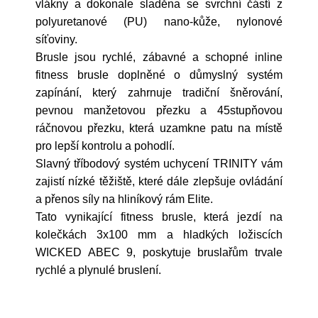
vlákny a dokonale sladěna se svrchní částí z
polyuretanové (PU) nano-kůže, nylonové
síťoviny.
Brusle jsou rychlé, zábavné a schopné inline
fitness brusle doplněné o důmyslný systém
zapínání, který zahrnuje tradiční šněrování,
pevnou manžetovou přezku a 45stupňovou
ráčnovou přezku, která uzamkne patu na místě
pro lepší kontrolu a pohodlí.
Slavný tříbodový systém uchycení TRINITY vám
zajistí nízké těžiště, které dále zlepšuje ovládání
a přenos síly na hliníkový rám Elite.
Tato vynikající fitness brusle, která jezdí na
kolečkách 3x100 mm a hladkých ložiscích
WICKED ABEC 9, poskytuje bruslařům trvale
rychlé a plynulé bruslení.