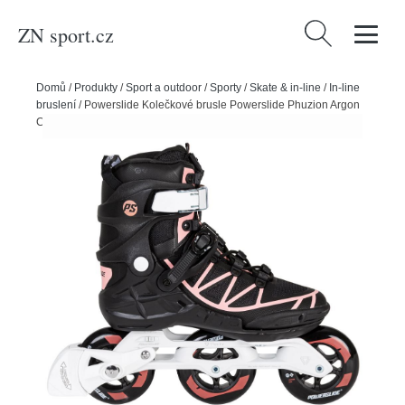
ZN sport.cz
Vyhledávání
Domů
/
Produkty
/
Sport a outdoor
/
Sporty
/
Skate & in-line
/
In-line
bruslení
/
Powerslide Kolečkové brusle Powerslide Phuzion Argon
Coral 100 Trinity, 37, 3x, 100