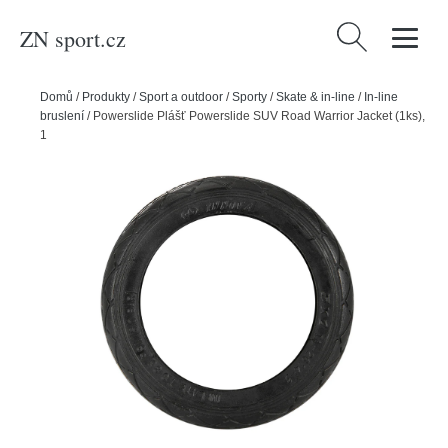
ZN sport.cz
Vyhledávání
Domů
/
Produkty
/
Sport a outdoor
/
Sporty
/
Skate & in-line
/
In-line
bruslení
/
Powerslide Plášť Powerslide SUV Road Warrior Jacket (1ks),
125