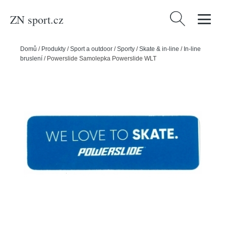
ZN sport.cz
Vyhledávání
Domů
/
Produkty
/
Sport a outdoor
/
Sporty
/
Skate & in-line
/
In-line
bruslení
/
Powerslide Samolepka Powerslide WLT