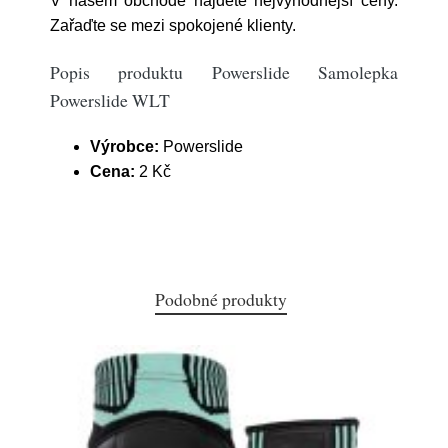
V našem obchodě najdete nejvýhodnější ceny.
Zařaďte se mezi spokojené klienty.
Popis produktu Powerslide Samolepka
Powerslide WLT
Výrobce:
Powerslide
Cena:
2 Kč
Podobné produkty