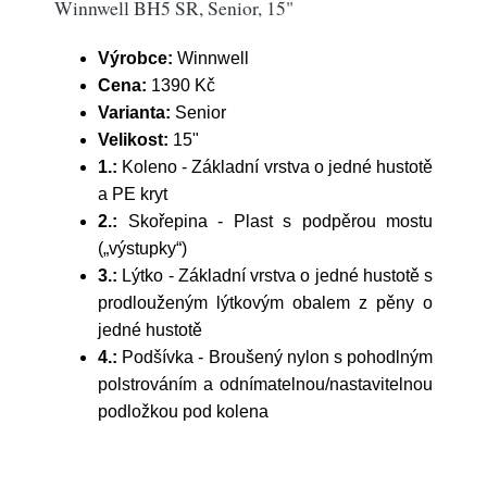
Winnwell BH5 SR, Senior, 15"
Výrobce:
Winnwell
Cena:
1390 Kč
Varianta:
Senior
Velikost:
15"
1.:
Koleno - Základní vrstva o jedné hustotě
a PE kryt
2.:
Skořepina - Plast s podpěrou mostu
(„výstupky“)
3.:
Lýtko - Základní vrstva o jedné hustotě s
prodlouženým lýtkovým obalem z pěny o
jedné hustotě
4.:
Podšívka - Broušený nylon s pohodlným
polstrováním a odnímatelnou/nastavitelnou
podložkou pod kolena