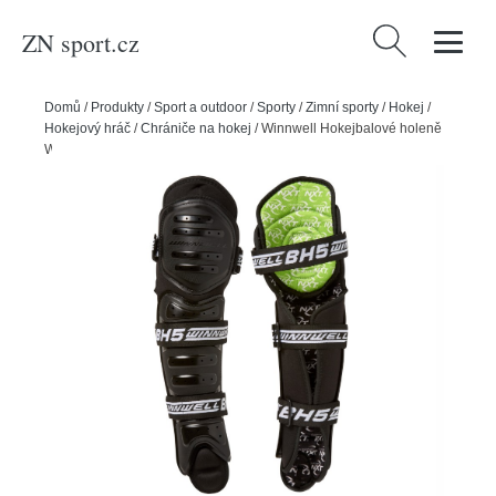
ZN sport.cz
Vyhledávání
Domů
/
Produkty
/
Sport a outdoor
/
Sporty
/
Zimní sporty
/
Hokej
/
Hokejový hráč
/
Chrániče na hokej
/
Winnwell Hokejbalové holeně
Winnwell BH5 SR, Senior, 15"