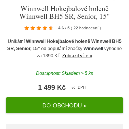
Winnwell Hokejbalové holeně
Winnwell BH5 SR, Senior, 15"
4.6
/
5
(
22
hodnocení
)
Unikátní
Winnwell Hokejbalové holeně Winnwell BH5
SR, Senior, 15"
od populární značky
Winnwell
výhodně
za 1390 Kč.
Zobrazit více »
Dostupnost: Skladem > 5 ks
1 499 Kč
vč. DPH
DO OBCHODU »