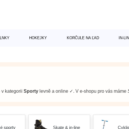
LNKY
HOKEJKY
KORČULE NA ĽAD
IN-L
b v kategorii
Sporty
levně a online ✓. V e-shopu pro vás máme
é sporty
Skate & in-line
Cyklis