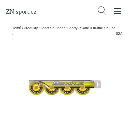
ZN sport.cz
Vyhledávání
Domů
/
Produkty
/
Sport a outdoor
/
Sporty
/
Skate & in-line
/
In-line
bruslení
/
Bauer Kolečka Bauer Hi-LO Street Wheel Outdoor (4ks), 82A,
59