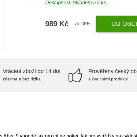
Dostupnost: Skladem > 5 ks
989 Kč
DO OBC
vč. DPH
Vrácení zboží do 14 dní
Prověřený český o
zdarma a bez rizika
s kvalitními produkty
s Abec 9 vhondé jak pro inline hokej, tak pro vyjížďky na cyklos