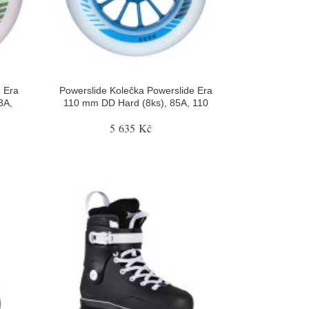
e Era
Powerslide Kolečka Powerslide Era
3A,
110 mm DD Hard (8ks), 85A, 110
5 635 Kč