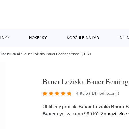
LNKY
HOKEJKY
KORČULE NA ĽAD
IN-L
-line bruslení
/
Bauer Ložiska Bauer Bearings Abec 9, 16ks
Bauer Ložiska Bauer Bearing
4.8
/
5
(
14
hodnocení
)
Oblíbený produkt
Bauer Ložiska Bauer B
Bauer
nyní za cenu 989 Kč.
Zobrazit více 