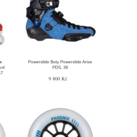
le
Powerslide Boty Powerslide Arise
ard
PDS, 36
57
9 800 Kč