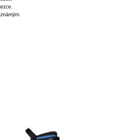
tezce.
m známým.