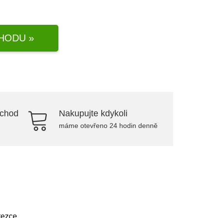
HODU »
bchod
Nakupujte kdykoli
máme otevřeno 24 hodin denně
tezce.