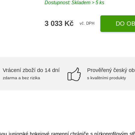
Dostupnost: Skladem > 5 ks
3 033 Kč
DO OB
vč. DPH
Vrácení zboží do 14 dní
Prověřený český o
zdarma a bez rizika
s kvalitními produkty
juniorské hokejové ramenní chrániče s nízkoprofilovým stř