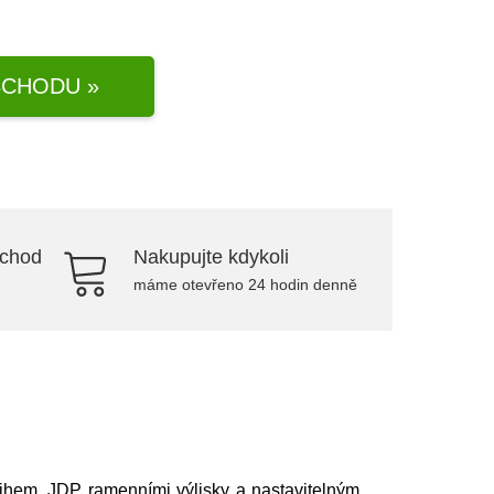
CHODU »
bchod
Nakupujte kdykoli
máme otevřeno 24 hodin denně
ihem, JDP ramenními výlisky a nastavitelným