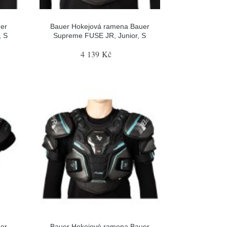
er
Bauer Hokejová ramena Bauer
, S
Supreme FUSE JR, Junior, S
4 139 Kč
er
Bauer Hokejové ramena Bauer