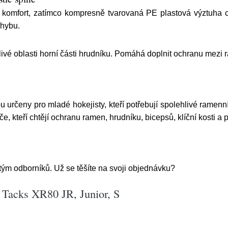
a komfort, zatímco kompresně tvarovaná PE plastová výztuha 
ohybu.
citlivé oblasti horní části hrudníku. Pomáhá doplnit ochranu mezi
čeny pro mladé hokejisty, kteří potřebují spolehlivé ramenní 
e, kteří chtějí ochranu ramen, hrudníku, bicepsů, klíční kosti a 
tým odborníků. Už se těšíte na svoji objednávku?
acks XR80 JR, Junior, S