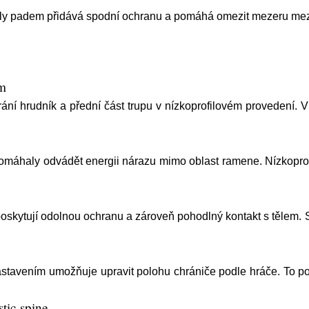
lly padem přidává spodní ochranu a pomáhá omezit mezeru mez
am
ání hrudník a přední část trupu v nízkoprofilovém provedení. 
pomáhaly odvádět energii nárazu mimo oblast ramene. Nízkoprof
skytují odolnou ochranu a zároveň pohodlný kontakt s tělem. 
tavením umožňuje upravit polohu chrániče podle hráče. To po
tic spine