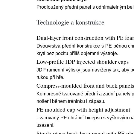
Prodloužený přední panel s odnímatelným be
Technologie a konstrukce
Dual-layer front construction with PE fo
Dvouvrstvá přední konstrukce s PE pěnou chr
krytí bez pocitu příliš objemné výstroje.
Low-profile JDP injected shoulder caps
JDP ramenní výlisky jsou navrženy tak, aby 
rukou při hře.
Compress-moulded front and back panels
Kompresně tvarované přední a zadní panely po
nošení během tréninku i zápasu.
PE moulded cap with height adjustment
Tvarovaný PE chránič bicepsu s výškovým nas
usazení.
Single piece back base panel with PE plas