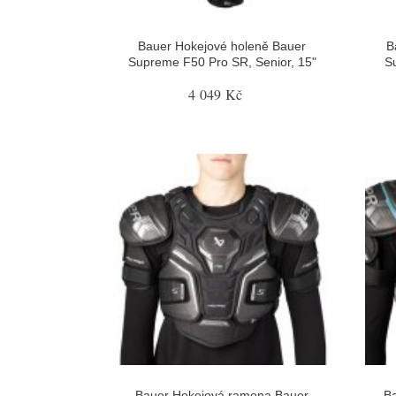
Bauer Hokejové holeně Bauer
B
Supreme F50 Pro SR, Senior, 15"
S
4 049 Kč
Bauer Hokejová ramena Bauer
B