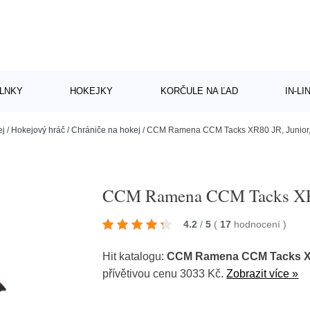
LNKY
HOKEJKY
KORČULE NA ĽAD
IN-L
ej
/
Hokejový hráč
/
Chrániče na hokej
/
CCM Ramena CCM Tacks XR80 JR, Junior,
CCM Ramena CCM Tacks XR8
4.2
/
5
(
17
hodnocení
)
Hit katalogu:
CCM Ramena CCM Tacks XR
přívětivou cenu 3033 Kč.
Zobrazit více »