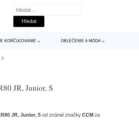
Vyhledávání
INE KORČUĽOVANIE
OBLEČENIE A MÓDA
 S
0 JR, Junior, S
80 JR, Junior, S
od známé značky
CCM
za