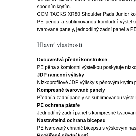
spodním krytím.
CCM TACKS XR80 Shoulder Pads Junior kombin
PE pěnou a sublimovanou komfortní výstelkou
tvarované panely, jednodílný zadní panel a P
Hlavní vlastnosti
Dvouvrstvá přední konstrukce
PE pěna s komfortní výstelkou poskytuje nízko
JDP ramenní výlisky
Nízkoprofilové JDP výlisky s pěnovým krytím 
Kompresně tvarované panely
Přední a zadní panely se sublimovanou výste
PE ochrana páteře
Jednodílný zadní panel s kompresně tvarovano
Nastavitelná ochrana bicepsu
PE tvarovaný chránič bicepsu s výškovým nast
Rozšířené přední krytí