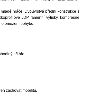
mladé hráče. Dvouvrstvá přední konstrukce s
ízkoprofilové JDP ramenní výlisky, kompresně
ného omezení pohybu.
hodlný při hře.
eň zachovat mobilitu.