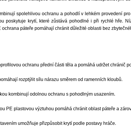
ují spolehlivou ochranu a pohodlí v lehkém provedení pro 
 poskytuje krytí, které zůstává pohodlné i při rychlé hře. N
E ochrana páteře pomáhají chránit důležité oblasti bez zbyteč
profilovou ochranu přední části těla a pomáhá udržet chránič po
pomáhají rozptýlit sílu nárazu směrem od ramenních kloubů.
lkou kombinují odolnou ochranu s pohodlným usazením.
u PE plastovou výztuhou pomáhá chránit oblast páteře a zárov
avením umožňuje přizpůsobit krytí podle postavy hráče.