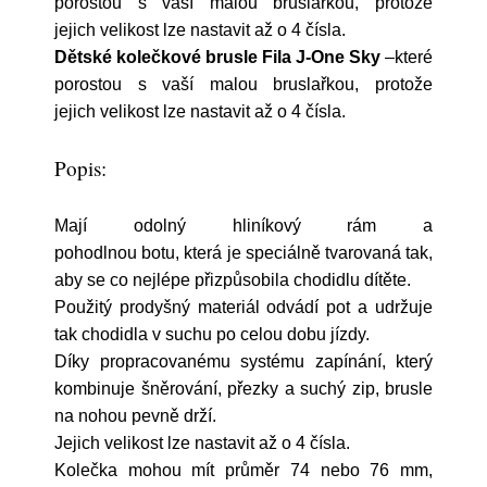
porostou s vaší malou bruslařkou, protože
jejich velikost lze nastavit až o 4 čísla.
Dětské kolečkové brusle Fila J-One Sky
–které
porostou s vaší malou bruslařkou, protože
jejich velikost lze nastavit až o 4 čísla.
Popis:
Mají odolný
hliníkový rám
a
pohodlnou botu, která je speciálně tvarovaná tak,
aby se co nejlépe přizpůsobila chodidlu dítěte.
Použitý prodyšný materiál odvádí pot a udržuje
tak chodidla v suchu po celou dobu jízdy.
Díky propracovanému systému zapínání, který
kombinuje šněrování, přezky a suchý zip, brusle
na nohou pevně drží.
Jejich velikost lze nastavit až o 4 čísla.
Kolečka mohou mít průměr 74 nebo 76 mm,