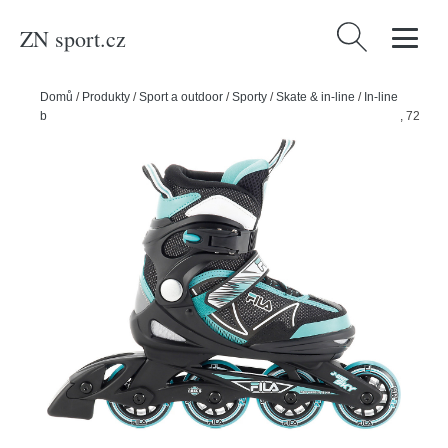
ZN sport.cz
Vyhledávání
Domů
/
Produkty
/
Sport a outdoor
/
Sporty
/
Skate & in-line
/
In-line
bruslení
/
Fila Dětské kolečkové brusle Fila J-One Sky, L, 36-40, 4x, 72