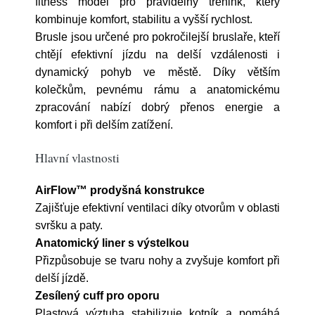
fitness model pro pravidelný trénink, který
kombinuje komfort, stabilitu a vyšší rychlost.
Brusle jsou určené pro pokročilejší bruslaře, kteří
chtějí efektivní jízdu na delší vzdálenosti i
dynamický pohyb ve městě. Díky větším
kolečkům, pevnému rámu a anatomickému
zpracování nabízí dobrý přenos energie a
komfort i při delším zatížení.
Hlavní vlastnosti
AirFlow™ prodyšná konstrukce
Zajišťuje efektivní ventilaci díky otvorům v oblasti
svršku a paty.
Anatomický liner s výstelkou
Přizpůsobuje se tvaru nohy a zvyšuje komfort při
delší jízdě.
Zesílený cuff pro oporu
Plastová výztuha stabilizuje kotník a pomáhá