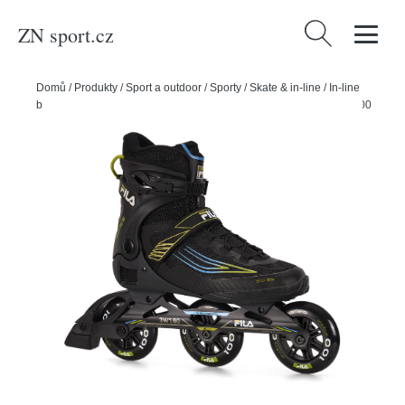
ZN sport.cz
Vyhledávání
Domů
/
Produkty
/
Sport a outdoor
/
Sporty
/
Skate & in-line
/
In-line
bruslení
/
Fila Kolečkové brusle Fila Legacy Pro 100, 6.5, 40, 3x, 100