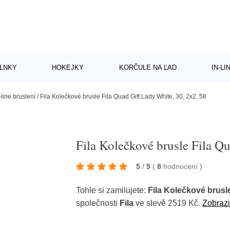
LNKY
HOKEJKY
KORČULE NA ĽAD
IN-L
-line bruslení
/
Fila Kolečkové brusle Fila Quad Gift Lady White, 30, 2x2, 58
Fila Kolečkové brusle Fila Q
5
/
5
(
8
hodnocení
)
Tohle si zamilujete:
Fila Kolečkové brusle
společnosti
Fila
ve slevě 2519 Kč.
Zobrazi