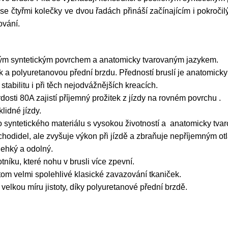
se čtyřmi kolečky ve dvou řadách přináší začínajícím i pokročil
ování.
eným syntetickým povrchem a anatomicky tvarovaným jazykem.
a polyuretanovou přední brzdu. Předností bruslí je anatomicky t
tabilitu
i při těch nejodvážnějších kreacích.
rdosti 80A zajistí příjemný prožitek z jízdy na rovném povrchu .
lidné jízdy.
o syntetického materiálu s vysokou životností a anatomicky tvar
chodidel, ale zvyšuje výkon při jízdě a zbraňuje nepříjemným o
lehký a odolný.
tníku, které nohu v brusli více zpevní.
tom velmi spolehlivé
klasické zavazování tkaniček.
velkou míru jistoty, díky polyuretanové přední brzdě.