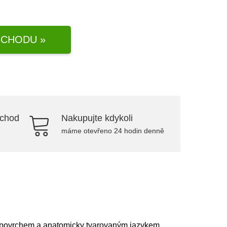
CHODU »
bchod
Nakupujte kdykoli
máme otevřeno 24 hodin denně
ým povrchem a anatomicky tvarovaným jazykem.