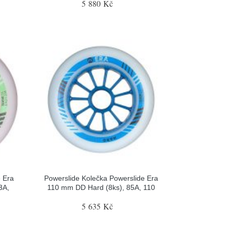
5 880 Kč
e Era
Powerslide Kolečka Powerslide Era
3A,
110 mm DD Hard (8ks), 85A, 110
5 635 Kč