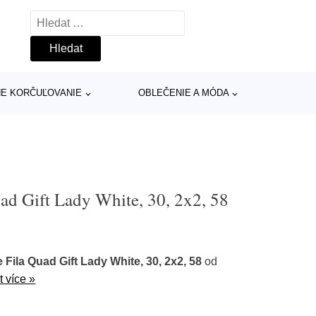
Vyhledávání
INE KORČUĽOVANIE
OBLEČENIE A MÓDA
uad Gift Lady White, 30, 2x2, 58
 Fila Quad Gift Lady White, 30, 2x2, 58
od
t více »