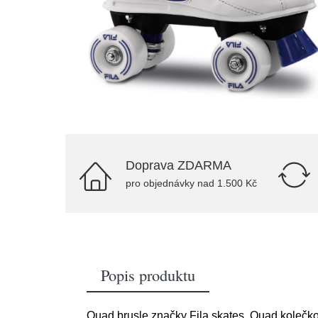
Doprava ZDARMA
pro objednávky nad 1.500 Kč
Popis produktu
Quad brusle značky Fila skates. Quad kolečko