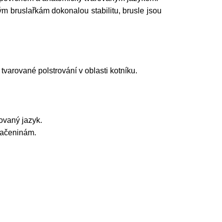
ým bruslařkám dokonalou stabilitu, brusle jsou
varované polstrování v oblasti kotníku.
ovaný jazyk.
tlačeninám.