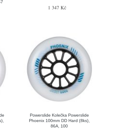
57
1 347 Kč
ide
Powerslide Kolečka Powerslide
),
Phoenix 100mm DD Hard (8ks),
86A, 100