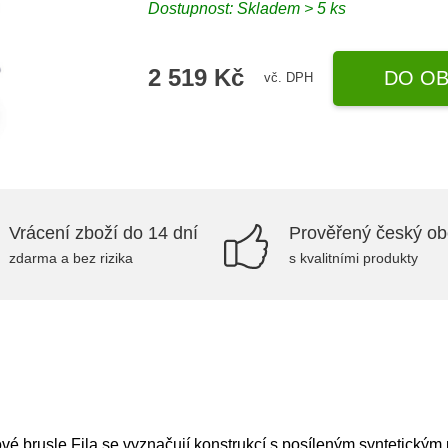
Dostupnost: Skladem > 5 ks
2 519 Kč
DO OB
vč. DPH
Vrácení zboží do 14 dní
Prověřený český o
zdarma a bez rizika
s kvalitními produkty
vé brusle Fila se vyznačují konstrukcí s posíleným syntetick