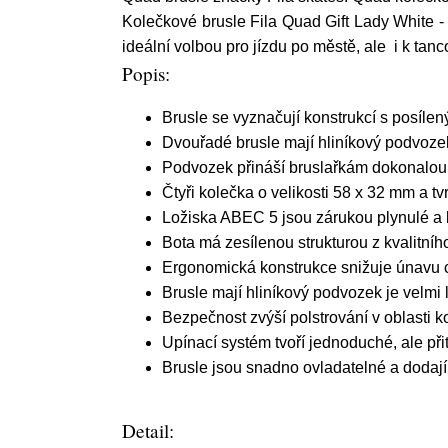
Kolečkové brusle Fila Quad Gift Lady White - 
ideální volbou pro jízdu po městě, ale i k tanc
Popis:
Brusle se vyznačují konstrukcí s posíl
Dvouřadé brusle mají hliníkový podvozek 
Podvozek přináší bruslařkám dokonalou s
Čtyři kolečka o velikosti 58 x 32 mm a tv
Ložiska ABEC 5 jsou zárukou plynulé a k
Bota má zesílenou strukturou z kvalitníh
Ergonomická konstrukce
snižuje únavu 
Brusle mají hliníkový podvozek je velmi 
Bezpečnost zvýší polstrování v oblasti ko
Upínací systém tvoří jednoduché, ale při
Brusle jsou snadno ovladatelné a dodají 
Detail: