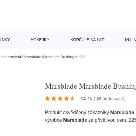
LNKY
HOKEJKY
KORČULE NA ĽAD
IN-L
-line bruslení
/
Marsblade Marsblade Bushing Kit O1
Marsblade Marsblade Bushin
4.5
/
5
(
24
hodnocení
)
Produkt osvědčený zákazníky
Marsblade 
výrobce
Marsblade
za přívětivou cenu 22