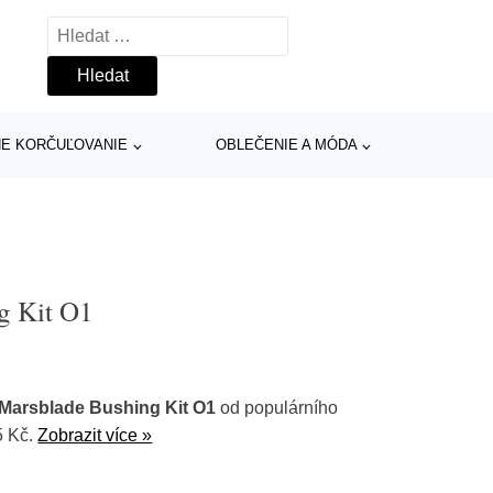
Vyhledávání
INE KORČUĽOVANIE
OBLEČENIE A MÓDA
g Kit O1
Marsblade Bushing Kit O1
od populárního
5 Kč.
Zobrazit více »