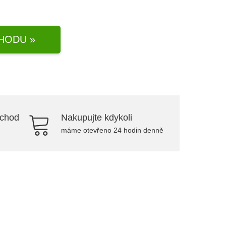
HODU »
bchod
Nakupujte kdykoli
máme otevřeno 24 hodin denně