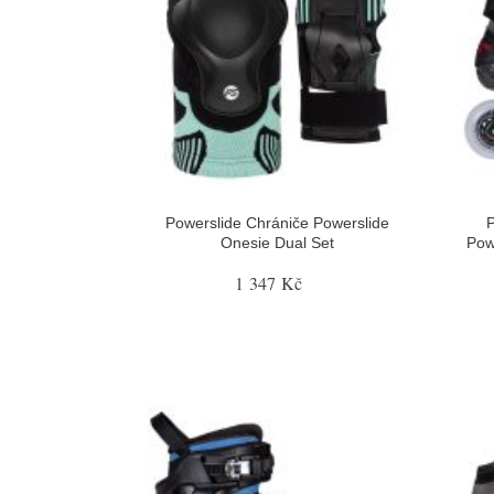
Powerslide Chrániče Powerslide
P
Onesie Dual Set
Pow
1 347 Kč