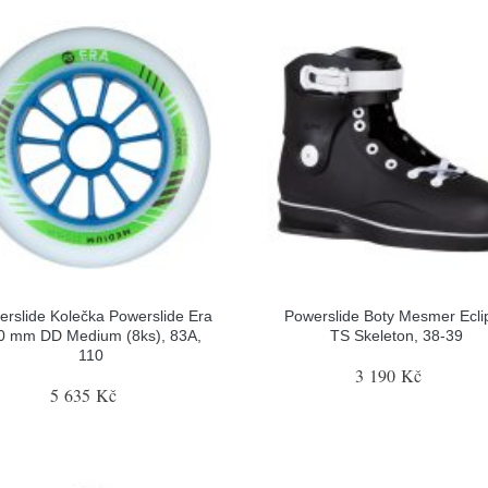
rslide Kolečka Powerslide Era
Powerslide Boty Mesmer Ecli
0 mm DD Medium (8ks), 83A,
TS Skeleton, 38-39
110
3 190 Kč
5 635 Kč