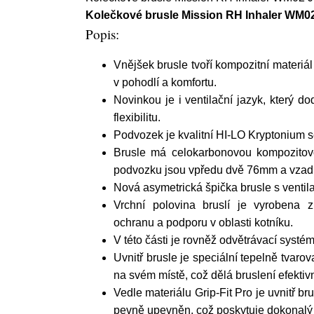
Kolečkové brusle Mission RH Inhaler WM0
Popis:
Vnějšek brusle tvoří kompozitní materiá
v pohodlí a komfortu.
Novinkou je i ventilační jazyk, který d
flexibilitu.
Podvozek je kvalitní HI-LO Kryptonium
Brusle má celokarbonovou kompozitovo
podvozku jsou vpředu dvě
76mm a vzad
Nová asymetrická špička brusle s ventila
Vrchní polovina bruslí je vyrobena 
ochranu a podporu v oblasti kotníku.
V této části je rovněž odvětrávací systé
Uvnitř brusle je speciální tepelně tvarov
na svém místě, což dělá bruslení efektivn
Vedle materiálu Grip-Fit Pro je uvnitř br
pevně upevněn, což poskytuje dokonalý 