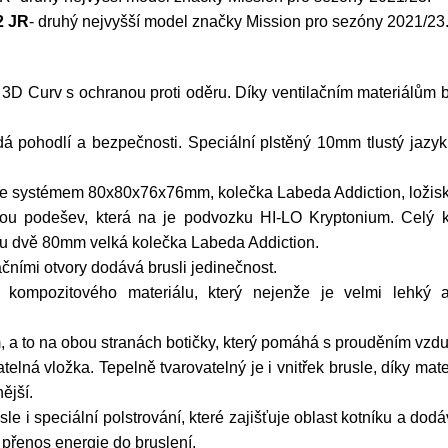
2 JR
- druhý nejvyšší model značky Mission pro sezóny 2021/23
l 3D Curv s ochranou proti oděru. Díky ventilačním materiálům 
odá pohodlí a bezpečnosti. Speciální plstěný 10mm tlustý jazyk
 se systémem 80x80x76x76mm, kolečka Labeda Addiction, ložis
u podešev, která na je podvozku HI-LO Kryptonium. Celý k
u dvě
80mm velká kolečka Labeda Addiction.
čními otvory dodává brusli jedinečnost.
z kompozitového materiálu, který nejenže je velmi lehký
m, a to na obou stranách botičky, který pomáhá s prouděním vzd
atelná vložka. Tepelně tvarovatelný je i vnitřek brusle, díky mate
ější.
usle i speciální polstrování, které zajišťuje oblast kotníku a dod
přenos energie do bruslení.