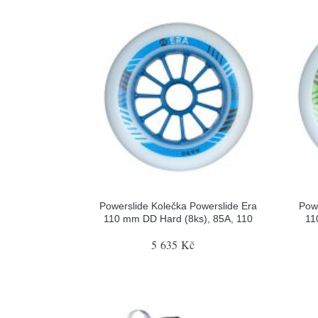
Powerslide Kolečka Powerslide Era
Powe
110 mm DD Hard (8ks), 85A, 110
11
5 635 Kč