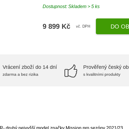
Dostupnost: Skladem > 5 ks
9 899 Kč
DO OB
vč. DPH
Vrácení zboží do 14 dní
Prověřený český o
zdarma a bez rizika
s kvalitními produkty
R- druhý nejvyšší model značky Mission pro sezóny 2021/23.