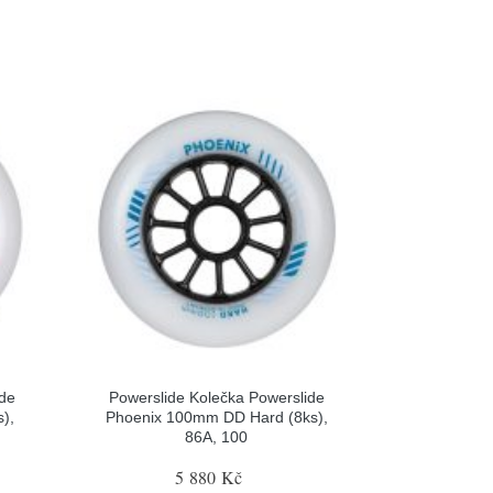
ide
Powerslide Kolečka Powerslide
),
Phoenix 100mm DD Hard (8ks),
86A, 100
5 880 Kč