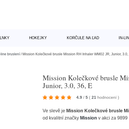
LNKY
HOKEJKY
KORČULE NA ĽAD
IN-L
-line bruslení
/
Mission Kolečkové brusle Mission RH Inhaler WM02 JR, Junior, 3.0, 
Mission Kolečkové brusle M
Junior, 3.0, 36, E
4.9
/
5
(
21
hodnocení
)
Ve slevě je
Mission Kolečkové brusle Mis
od kvalitní značky
Mission
v akci za 9899