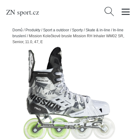
ZN sport.cz
Vyhledávání
Domů
/
Produkty
/
Sport a outdoor
/
Sporty
/
Skate & in-line
/
In-line
bruslení
/
Mission Kolečkové brusle Mission RH Inhaler WM02 SR,
Senior, 11.0, 47, E