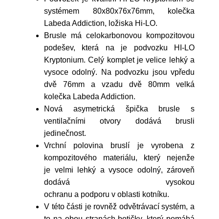
systémem 80x80x76x76mm, kolečka
Labeda Addiction, ložiska Hi-LO.
Brusle má celokarbonovou kompozitovou
podešev, která na je podvozku HI-LO
Kryptonium. Celý komplet je velice lehký a
vysoce odolný. Na podvozku jsou vpředu
dvě
76mm a vzadu dvě
80mm velká
kolečka Labeda Addiction.
Nová asymetrická špička brusle s
ventilačními otvory dodává brusli
jedinečnost.
Vrchní polovina bruslí je vyrobena z
kompozitového materiálu, který nejenže
je velmi lehký a vysoce odolný, zároveň
dodává vysokou
ochranu a podporu v oblasti kotníku.
V této části je rovněž odvětrávací systém, a
to na obou stranách botičky, který pomáhá