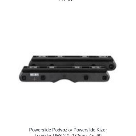
Powerslide Podvozky Powerslide Kizer
Lowrider UFS 2.0, 272mm, 4x, 60