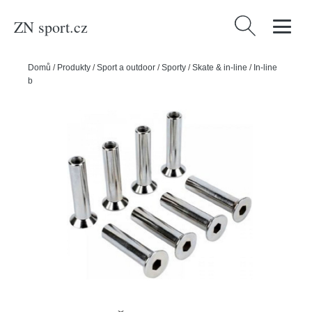
ZN sport.cz
Vyhledávání
Domů
/
Produkty
/
Sport a outdoor
/
Sporty
/
Skate & in-line
/
In-line
bruslení
/
Mission Šrouby Mission RH Flushmount Axle (8ks)