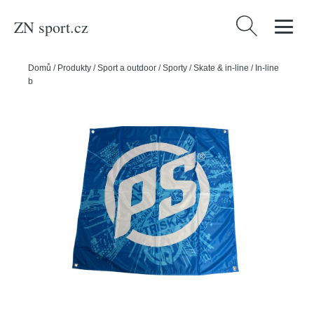
ZN sport.cz
Vyhledávání
Domů
/
Produkty
/
Sport a outdoor
/
Sporty
/
Skate & in-line
/
In-line
bruslení
/
Powerslide Banner Powerslide, 200x130cm