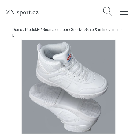
ZN sport.cz
Vyhledávání
Domů
/
Produkty
/
Sport a outdoor
/
Sporty
/
Skate & in-line
/
In-line
bruslení
/
Powerslide Boty Epic Clean White, 36