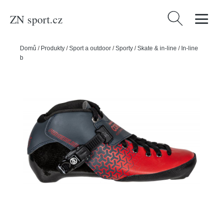
ZN sport.cz
Vyhledávání
Domů
/
Produkty
/
Sport a outdoor
/
Sporty
/
Skate & in-line
/
In-line
bruslení
/
Powerslide Boty Powerslide Core Performance Red, 34