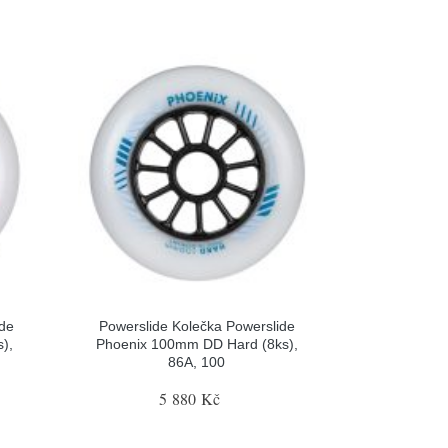
ide
Powerslide Kolečka Powerslide
),
Phoenix 100mm DD Hard (8ks),
86A, 100
5 880 Kč