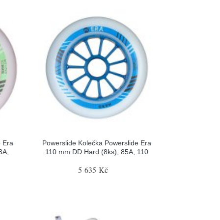
e Era
Powerslide Kolečka Powerslide Era
3A,
110 mm DD Hard (8ks), 85A, 110
5 635 Kč