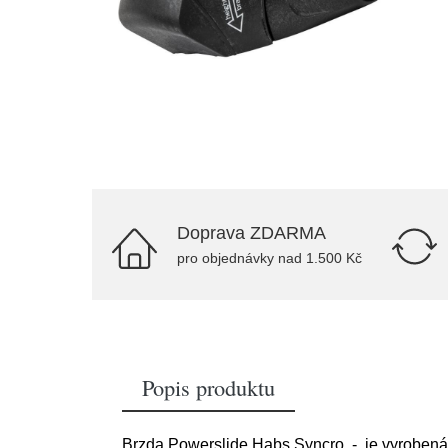
Doprava ZDARMA
pro objednávky nad 1.500 Kč
Popis produktu
Brzda Powerslide Habs Syncro - je vyrobená 