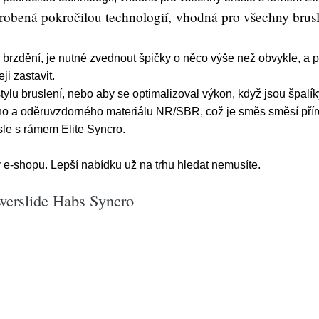
yrobená pokročilou technologií, vhodná pro všechny brus
u brzdění, je nutné zvednout špičky o něco výše než obvykle, a 
ji zastavit.
tylu bruslení, nebo aby se optimalizoval výkon, když jsou špalí
ího a oděruvzdorného materiálu NR/SBR, což je směs směsí přír
le s rámem Elite Syncro.
 e-shopu. Lepší nabídku už na trhu hledat nemusíte.
werslide Habs Syncro