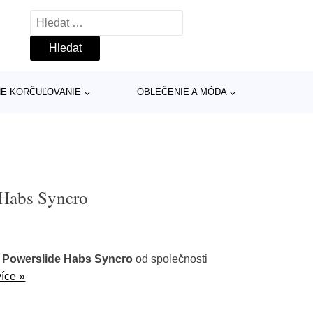
Vyhledávání
INE KORČUĽOVANIE
OBLEČENIE A MÓDA
 Habs Syncro
 Powerslide Habs Syncro
od společnosti
více »