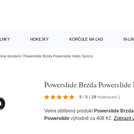
LNKY
HOKEJKY
KORČULE NA ĽAD
IN-L
-line bruslení
/
Powerslide Brzda Powerslide Habs Syncro
Powerslide Brzda Powerslide
5
/
5
(
29
hodnocení
)
Velmi oblíbený produkt
Powerslide Brzda
Powerslide
výhodně za 408 Kč.
Zobrazit 