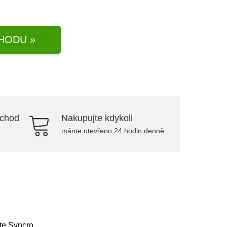
HODU »
bchod
Nakupujte kdykoli
máme otevřeno 24 hodin denně
ite Syncro