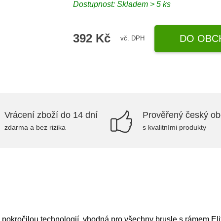
Dostupnost: Skladem > 5 ks
392 Kč
DO OBC
vč. DPH
Vrácení zboží do 14 dní
Prověřený český o
zdarma a bez rizika
s kvalitními produkty
pokročilou technologií, vhodná pro všechny brusle s rámem El