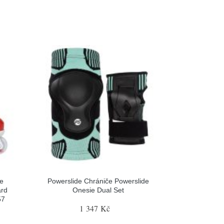
le
Powerslide Chrániče Powerslide
ard
Onesie Dual Set
57
1 347 Kč