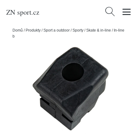
ZN sport.cz
Vyhledávání
Domů
/
Produkty
/
Sport a outdoor
/
Sporty
/
Skate & in-line
/
In-line
bruslení
/
Powerslide Brzdový špalek Playlife Uno