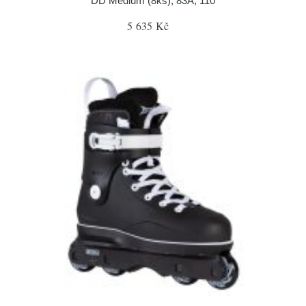
DD Medium (8ks), 83A, 110
5 635 Kč