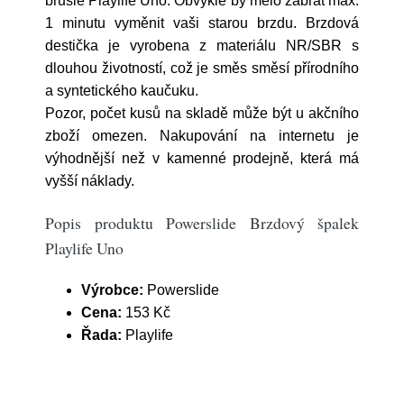
brusle Playlife Uno. Obvykle by mělo zabrat max.
1 minutu vyměnit vaši starou brzdu. Brzdová
destička je vyrobena z materiálu NR/SBR s
dlouhou životností, což je směs směsí přírodního
a syntetického kaučuku.
Pozor, počet kusů na skladě může být u akčního
zboží omezen. Nakupování na internetu je
výhodnější než v kamenné prodejně, která má
vyšší náklady.
Popis produktu Powerslide Brzdový špalek
Playlife Uno
Výrobce:
Powerslide
Cena:
153 Kč
Řada:
Playlife