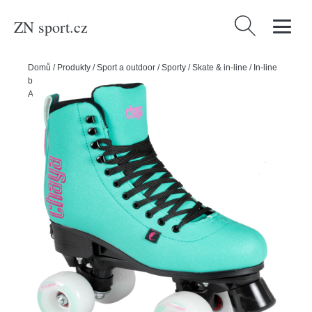
ZN sport.cz
Vyhledávání
Domů
/
Produkty
/
Sport a outdoor
/
Sporty
/
Skate & in-line
/
In-line
bruslení
/
Powerslide Dětské kolečkové brusle Chaya Quad Bliss
Adjustable, 2x2, 59, 39-42