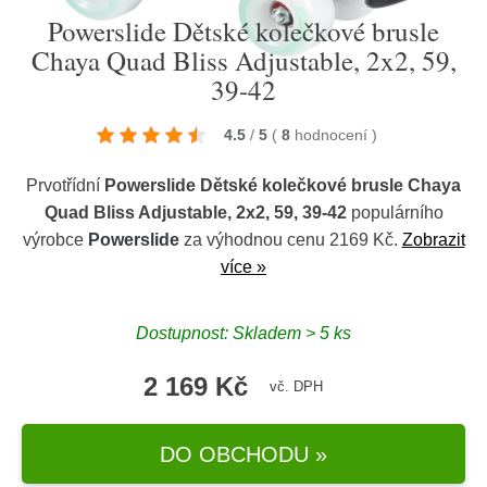
Powerslide Dětské kolečkové brusle
Chaya Quad Bliss Adjustable, 2x2, 59,
39-42
4.5
/
5
(
8
hodnocení
)
Prvotřídní
Powerslide Dětské kolečkové brusle Chaya
Quad Bliss Adjustable, 2x2, 59, 39-42
populárního
výrobce
Powerslide
za výhodnou cenu 2169 Kč.
Zobrazit
více »
Dostupnost: Skladem > 5 ks
2 169 Kč
vč. DPH
DO OBCHODU »