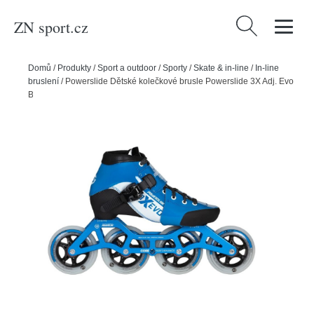
ZN sport.cz
Vyhledávání
Domů
/
Produkty
/
Sport a outdoor
/
Sporty
/
Skate & in-line
/
In-line
bruslení
/
Powerslide Dětské kolečkové brusle Powerslide 3X Adj. Evo
Blue/White, 31-34, 4x, 84