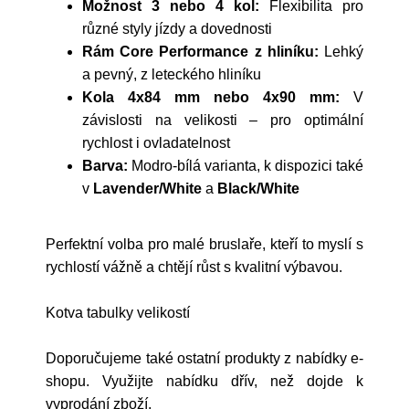
Možnost 3 nebo 4 kol:
Flexibilita pro
různé styly jízdy a dovednosti
Rám Core Performance z hliníku:
Lehký
a pevný, z leteckého hliníku
Kola 4x84 mm nebo 4x90 mm:
V
závislosti na velikosti – pro optimální
rychlost i ovladatelnost
Barva:
Modro-bílá varianta, k dispozici také
v
Lavender/White
a
Black/White
Perfektní volba pro malé bruslaře, kteří to myslí s
rychlostí vážně a chtějí růst s kvalitní výbavou.
Kotva tabulky velikostí
Doporučujeme také ostatní produkty z nabídky e-
shopu. Využijte nabídku dřív, než dojde k
vyprodání zboží.