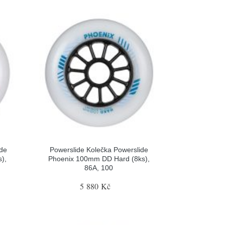
ide
Powerslide Kolečka Powerslide
),
Phoenix 100mm DD Hard (8ks),
86A, 100
5 880 Kč