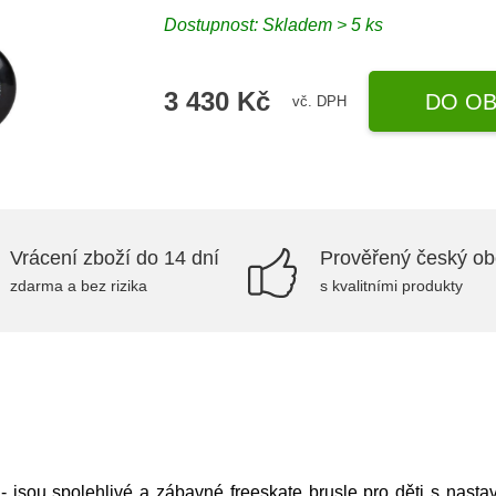
Dostupnost: Skladem > 5 ks
3 430 Kč
DO OB
vč. DPH
Vrácení zboží do 14 dní
Prověřený český o
zdarma a bez rizika
s kvalitními produkty
 jsou spolehlivé a zábavné freeskate brusle pro děti s nastav