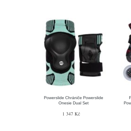
Powerslide Chrániče Powerslide
P
Onesie Dual Set
Pow
1 347 Kč