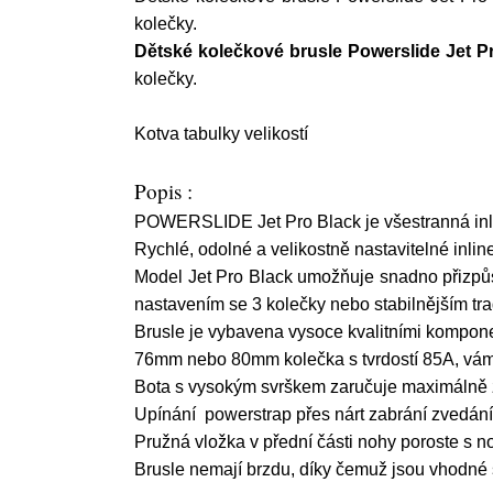
kolečky.
Dětské kolečkové brusle Powerslide Jet P
kolečky.
Kotva tabulky velikostí
Popis :
POWERSLIDE Jet Pro Black je všestranná inli
Rychlé, odolné a velikostně nastavitelné inline
Model Jet Pro Black umožňuje snadno přizpůsob
nastavením se 3 kolečky nebo stabilnějším tra
Brusle je vybavena vysoce kvalitními komp
76mm nebo 80mm kolečka s tvrdostí 85A, vám u
Bota s vysokým svrškem zaručuje maximálně zp
Upínání powerstrap přes nárt zabrání zvedání p
Pružná vložka v přední části nohy poroste s no
Brusle nemají brzdu, díky čemuž jsou vhodné s