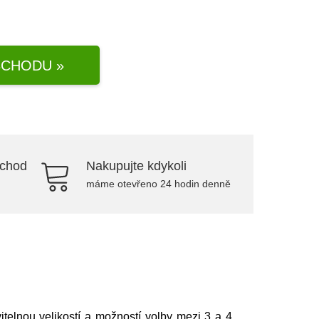
CHODU »
bchod
Nakupujte kdykoli
máme otevřeno 24 hodin denně
itelnou velikostí a možností volby mezi 3 a 4