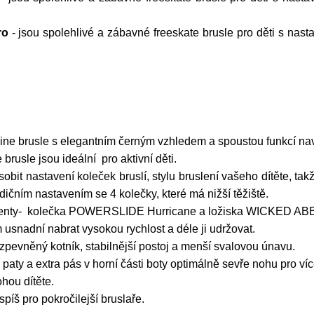
ro
- jsou spolehlivé a zábavné freeskate brusle pro děti s nasta
ne brusle s elegantním černým vzhledem a spoustou funkcí navr
 brusle jsou ideální pro aktivní děti.
it nastavení koleček bruslí, stylu bruslení vašeho dítěte, ta
dičním nastavením se 4 kolečky, které má nižší těžiště.
onenty- kolečka POWERSLIDE Hurricane a ložiska WICKED AB
snadní nabrat vysokou rychlost a déle ji udržovat.
evněný kotník, stabilnější postoj a menší svalovou únavu.
aty a extra pás v horní části boty optimálně sevře nohu pro víc
hou dítěte.
píš pro pokročilejší bruslaře.