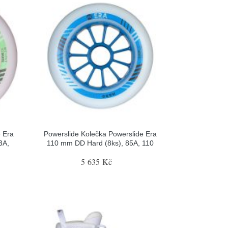
e Era
Powerslide Kolečka Powerslide Era
3A,
110 mm DD Hard (8ks), 85A, 110
5 635 Kč