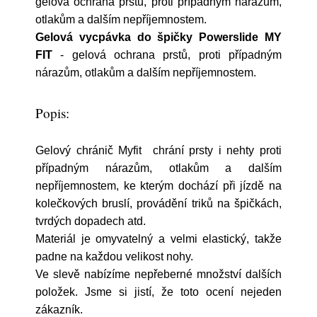
gelová ochrana prstů, proti případným nárazům,
otlakům a dalším nepříjemnostem.
Gelová vycpávka do špičky Powerslide MY
FIT
- gelová ochrana prstů, proti případným
nárazům, otlakům a dalším nepříjemnostem.
Popis:
Gelový chránič Myfit chrání prsty i nehty proti
případným nárazům, otlakům a dalším
nepříjemnostem, ke kterým dochází při jízdě na
kolečkových bruslí, provádění triků na špičkách,
tvrdých dopadech atd.
Materiál je omyvatelný a velmi elastický, takže
padne na každou velikost nohy.
Ve slevě nabízíme nepřeberné množství dalších
položek. Jsme si jistí, že toto ocení nejeden
zákazník.