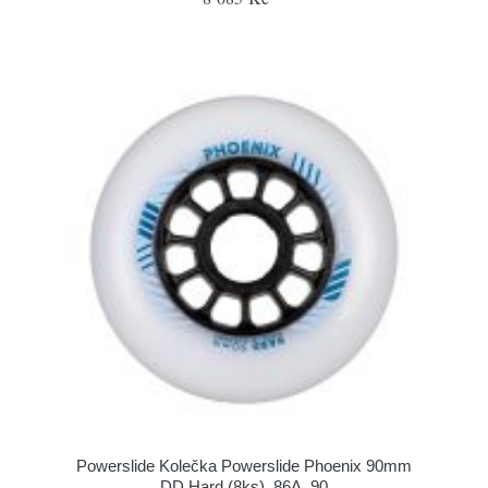
Powerslide Kolečka Powerslide Phoenix 90mm
DD Hard (8ks), 86A, 90