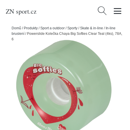
ZN sport.cz
Vyhledávání
Domů
/
Produkty
/
Sport a outdoor
/
Sporty
/
Skate & in-line
/
In-line
bruslení
/
Powerslide Kolečka Chaya Big Softies Clear Teal (4ks), 78A,
65, 37