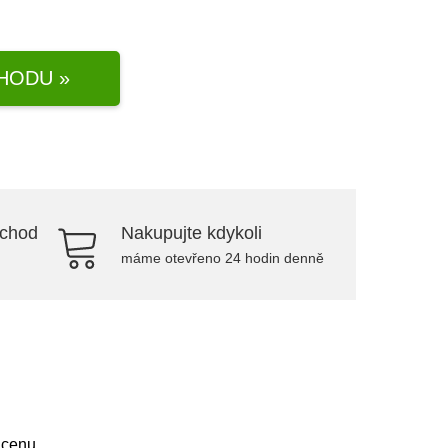
HODU »
bchod
Nakupujte kdykoli
máme otevřeno 24 hodin denně
 cenu.