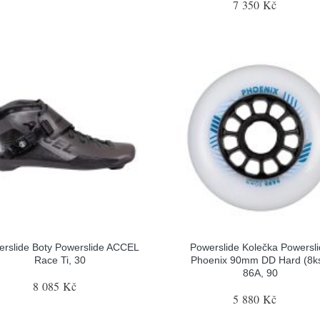
7 350 Kč
erslide Boty Powerslide ACCEL
Powerslide Kolečka Powersl
Race Ti, 30
Phoenix 90mm DD Hard (8ks
86A, 90
8 085 Kč
5 880 Kč