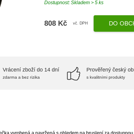
Dostupnost: Skladem > 5 ks
808 Kč
DO OBC
vč. DPH
Vrácení zboží do 14 dní
Prověřený český o
zdarma a bez rizika
s kvalitními produkty
kolečka vyrobená a navržená s ohledem na bruslení za dostupnou