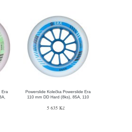
e Era
Powerslide Kolečka Powerslide Era
3A,
110 mm DD Hard (8ks), 85A, 110
5 635 Kč