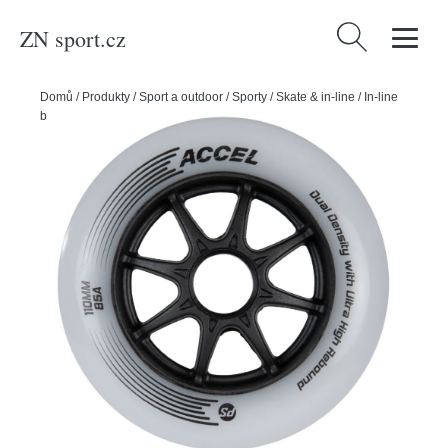
ZN sport.cz
Vyhledávání
Domů
/
Produkty
/
Sport a outdoor
/
Sporty
/
Skate & in-line
/
In-line
bruslení
/
Powerslide Kolečka Powerslide Accel (8ks), 85A, 110