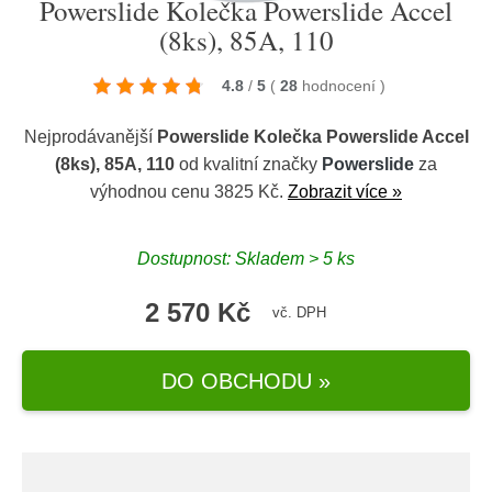
Powerslide Kolečka Powerslide Accel
(8ks), 85A, 110
4.8
/
5
(
28
hodnocení
)
Nejprodávanější
Powerslide Kolečka Powerslide Accel
(8ks), 85A, 110
od kvalitní značky
Powerslide
za
výhodnou cenu 3825 Kč.
Zobrazit více »
Dostupnost: Skladem > 5 ks
2 570 Kč
vč. DPH
DO OBCHODU »