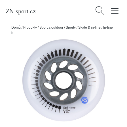
ZN sport.cz
Vyhledávání
Domů
/
Produkty
/
Sport a outdoor
/
Sporty
/
Skate & in-line
/
In-line
bruslení
/
Powerslide Kolečka Powerslide Spinner (3ks), 88A, 100