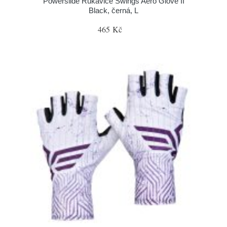
Powerslide Rukavice Swings Aero Glove II
Black, černá, L
465 Kč