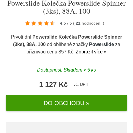
Powerslide Kolečka Powerslide Spinner
(3ks), 88A, 100
4.5
/
5
(
21
hodnocení
)
Prvotřídní
Powerslide Kolečka Powerslide Spinner
(3ks), 88A, 100
od oblíbené značky
Powerslide
za
příznivou cenu 857 Kč.
Zobrazit více »
Dostupnost: Skladem > 5 ks
1 127 Kč
vč. DPH
DO OBCHODU »