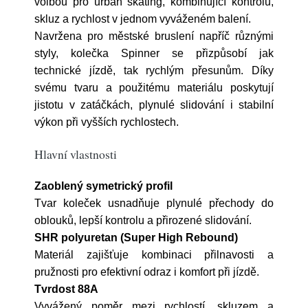
volbou pro urban skating, kombinující kontrolu,
skluz a rychlost v jednom vyváženém balení.
Navržena pro městské bruslení napříč různými
styly, kolečka Spinner se přizpůsobí jak
technické jízdě, tak rychlým přesunům. Díky
svému tvaru a použitému materiálu poskytují
jistotu v zatáčkách, plynulé slidování i stabilní
výkon při vyšších rychlostech.
Hlavní vlastnosti
Zaoblený symetrický profil
Tvar koleček usnadňuje plynulé přechody do
oblouků, lepší kontrolu a přirozené slidování.
SHR polyuretan (Super High Rebound)
Materiál zajišťuje kombinaci přilnavosti a
pružnosti pro efektivní odraz i komfort při jízdě.
Tvrdost 88A
Vyvážený poměr mezi rychlostí, skluzem a