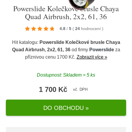
Powerslide Kolečkové brusle Chaya
Quad Airbrush, 2x2, 61, 36
4.8
/
5
(
24
hodnocení
)
Hit katalogu:
Powerslide Kolečkové brusle Chaya
Quad Airbrush, 2x2, 61, 36
od firmy
Powerslide
za
příznivou cenu 1700 Kč.
Zobrazit více »
Dostupnost: Skladem > 5 ks
1 700 Kč
vč. DPH
DO OBCHODU »