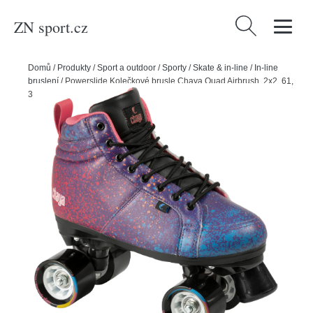
ZN sport.cz
Vyhledávání
Domů
/
Produkty
/
Sport a outdoor
/
Sporty
/
Skate & in-line
/
In-line
bruslení
/
Powerslide Kolečkové brusle Chaya Quad Airbrush, 2x2, 61,
36