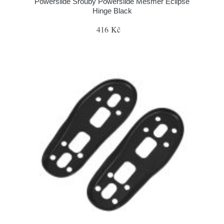
Powerslide Šrouby Powerslide Mesmer Eclipse
Hinge Black
416 Kč