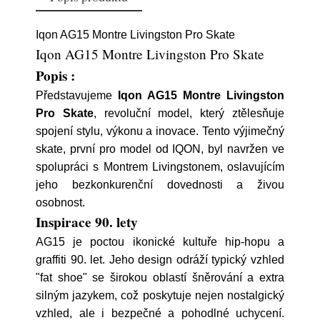
Iqon AG15 Montre Livingston Pro Skate
Iqon AG15 Montre Livingston Pro Skate
Popis :
Představujeme
Iqon AG15 Montre Livingston
Pro Skate
, revoluční model, který ztělesňuje
spojení stylu, výkonu a inovace. Tento výjimečný
skate, první pro model od IQON, byl navržen ve
spolupráci s Montrem Livingstonem, oslavujícím
jeho bezkonkurenční dovednosti a živou
osobnost.
Inspirace 90. lety
AG15 je poctou ikonické kultuře hip-hopu a
graffiti 90. let. Jeho design odráží typický vzhled
"fat shoe" se širokou oblastí šněrování a extra
silným jazykem, což poskytuje nejen nostalgický
vzhled, ale i bezpečné a pohodlné uchycení.