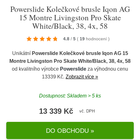
Powerslide Kolečkové brusle Iqon AG
15 Montre Livingston Pro Skate
White/Black, 38, 4x, 58
4.8
/
5
(
19
hodnocení
)
Unikátní
Powerslide Kolečkové brusle Iqon AG 15
Montre Livingston Pro Skate White/Black, 38, 4x, 58
od kvalitního výrobce
Powerslide
za výhodnou cenu
13339 Kč.
Zobrazit více »
Dostupnost: Skladem > 5 ks
13 339 Kč
vč. DPH
DO OBCHODU »