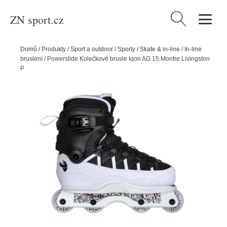
ZN sport.cz
Vyhledávání
Domů
/
Produkty
/
Sport a outdoor
/
Sporty
/
Skate & in-line
/
In-line
bruslení
/
Powerslide Kolečkové brusle Iqon AG 15 Montre Livingston
Pro Skate White/Black, 38, 4x, 58