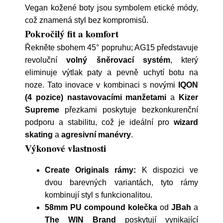
Vegan kožené boty jsou symbolem etické módy,
což znamená styl bez kompromisů.
Pokročilý fit a komfort
Řekněte sbohem 45° popruhu; AG15 představuje
revoluční
volný šněrovací systém
, který
eliminuje výtlak paty a pevně uchytí botu na
noze. Tato inovace v kombinaci s novými
IQON
(4 pozice) nastavovacími manžetami
a
Kizer
Supreme
přezkami poskytuje bezkonkurenční
podporu a stabilitu, což je ideální pro
wizard
skating
a
agresivní manévry
.
Výkonové vlastnosti
Create Originals rámy:
K dispozici ve
dvou barevných variantách, tyto rámy
kombinují styl s funkcionalitou.
58mm PU compound kolečka
od
JBah
a
The WIN Brand
poskytují vynikající