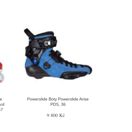
le
Powerslide Boty Powerslide Arise
ard
PDS, 36
57
9 800 Kč