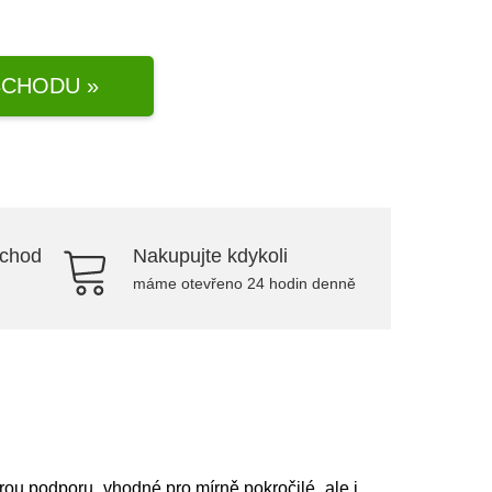
CHODU »
bchod
Nakupujte kdykoli
máme otevřeno 24 hodin denně
rou podporu, vhodné pro mírně pokročilé, ale i