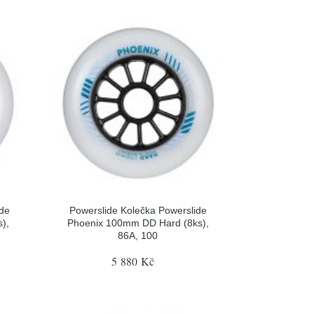
ide
Powerslide Kolečka Powerslide
),
Phoenix 100mm DD Hard (8ks),
86A, 100
5 880 Kč