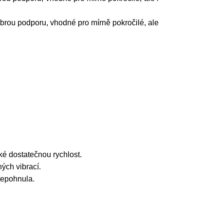
obrou podporu, vhodné pro mírně pokročilé, ale
ké dostatečnou rychlost.
ných vibrací.
nepohnula.