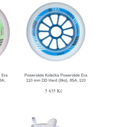
e Era
Powerslide Kolečka Powerslide Era
3A,
110 mm DD Hard (8ks), 85A, 110
5 635 Kč