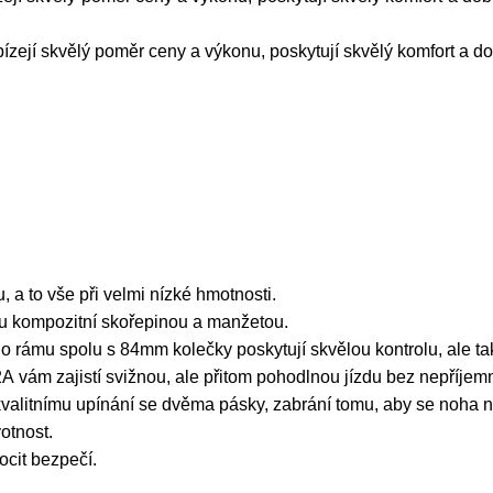
ízejí skvělý
poměr ceny a výkonu, poskytují skvělý komfort a d
 a to vše při velmi nízké hmotnosti.
u kompozitní skořepinou a manžetou.
ho rámu spolu s 84mm kolečky poskytují skvělou kontrolu, ale ta
82A vám zajistí svižnou, ale přitom pohodlnou jízdu bez nepříjem
kvalitnímu upínání se dvěma pásky, zabrání tomu, aby se noha 
otnost.
ocit bezpečí.