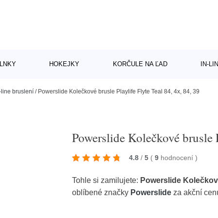
LNKY
HOKEJKY
KORČULE NA ĽAD
IN-L
-line bruslení
/
Powerslide Kolečkové brusle Playlife Flyte Teal 84, 4x, 84, 39
Powerslide Kolečkové brusle P
4.8
/
5
(
9
hodnocení
)
Tohle si zamilujete:
Powerslide Kolečkové 
oblíbené značky
Powerslide
za akční cen