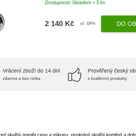
Dostupnost: Skladem > 5 ks
2 140 Kč
DO OB
vč. DPH
Vrácení zboží do 14 dní
Prověřený český o
zdarma a bez rizika
s kvalitními produkty
ízejí skvělý poměr ceny a výkonu, poskytují skvělý komfort a dob