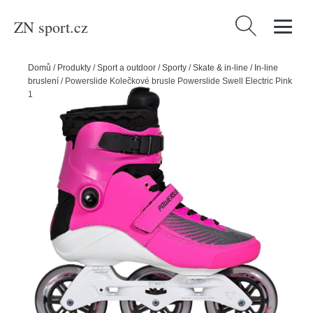
ZN sport.cz
Vyhledávání
Domů
/
Produkty
/
Sport a outdoor
/
Sporty
/
Skate & in-line
/
In-line
bruslení
/
Powerslide Kolečkové brusle Powerslide Swell Electric Pink
100 Trinity, 3x, 100, 38