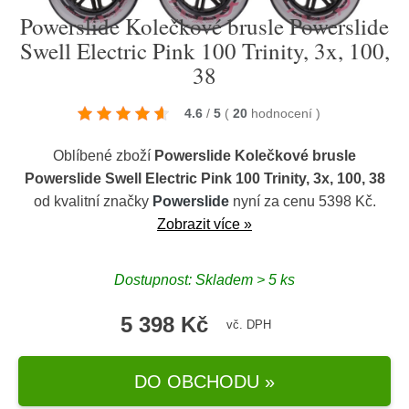
Powerslide Kolečkové brusle Powerslide
Swell Electric Pink 100 Trinity, 3x, 100,
38
4.6
/
5
(
20
hodnocení
)
Oblíbené zboží
Powerslide Kolečkové brusle
Powerslide Swell Electric Pink 100 Trinity, 3x, 100, 38
od kvalitní značky
Powerslide
nyní za cenu 5398 Kč.
Zobrazit více »
Dostupnost: Skladem > 5 ks
5 398 Kč
vč. DPH
DO OBCHODU »