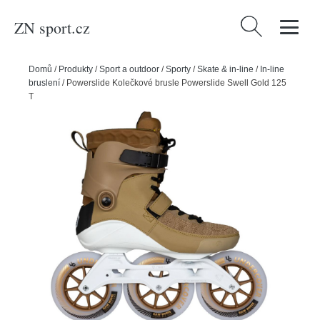
ZN sport.cz
Vyhledávání
Domů
/
Produkty
/
Sport a outdoor
/
Sporty
/
Skate & in-line
/
In-line
bruslení
/
Powerslide Kolečkové brusle Powerslide Swell Gold 125
Trinity, 3x, 125, 38