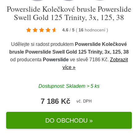
Powerslide Kolečkové brusle Powerslide
Swell Gold 125 Trinity, 3x, 125, 38
4.6
/
5
(
16
hodnocení
)
Udělejte si radost produktem
Powerslide Kolečkové
brusle Powerslide Swell Gold 125 Trinity, 3x, 125, 38
od producenta
Powerslide
ve slevě 7186 Kč.
Zobrazit
více »
Dostupnost: Skladem > 5 ks
7 186 Kč
vč. DPH
DO OBCHODU »