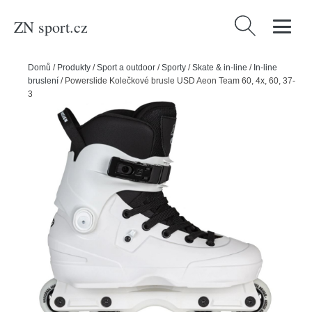
ZN sport.cz
Vyhledávání
Domů
/
Produkty
/
Sport a outdoor
/
Sporty
/
Skate & in-line
/
In-line
bruslení
/
Powerslide Kolečkové brusle USD Aeon Team 60, 4x, 60, 37-
38