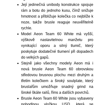
Její jedinečná unibody konstrukce spojuje
rám a botu do jednoho kusu, čímž snižuje
hmotnost a přibližuje kolečka co nejblíže k
noze, takže brusle reaguje neuvěřitelně
rychle.
Model Aeon Team 60 White má vyšší,
výškově nastavitelnou manžetu pro
vynikající oporu a silný tlumič, který
poskytuje dodatečné tlumení při dopadech
do velkých gapů.
Stejně jako všechny modely Aeon má i
nová brusle Aeon Team 60 obrovskou
středovou brusnou plochu mezi druhým a
třetím kolečkem a široký soulplate, který
bruslařům umožňuje snadný grind na
široké škále railů, říms a dalších povrchů.
Brusle Aeon Team 60 White jsou vybaveny
pohodlnou vložkou USD, která se