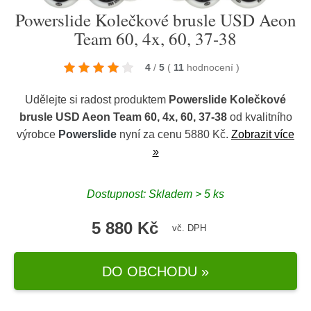
Powerslide Kolečkové brusle USD Aeon
Team 60, 4x, 60, 37-38
4
/
5
(
11
hodnocení
)
Udělejte si radost produktem
Powerslide Kolečkové
brusle USD Aeon Team 60, 4x, 60, 37-38
od kvalitního
výrobce
Powerslide
nyní za cenu 5880 Kč.
Zobrazit více
»
Dostupnost: Skladem > 5 ks
5 880 Kč
vč. DPH
DO OBCHODU »