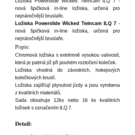
Ložiska Powerslide Wicked Twincam ILQ 7 -
nová špičková in-line ložiska, určená pro
nejnáročnější bruslaře.
Ložiska Powerslide Wicked Twincam ILQ 7
-
nová špičková in-line ložiska, určená pro
nejnáročnější bruslaře.
Popis:
Chromová ložiska s extrémně vysokou valivostí,
která je patrná již při pouhém roztočení koleček.
Ložiska vhodná do závodních, hokejových
kolečkových bruslí.
Ložiska zajišťují plynulost jízdy a jsou vyrobena
z kvalitních materiálů.
Sada
obsahuje 12ks nebo 16 ks kvalitních
ložisek s označením ILQ 7.
Detail: