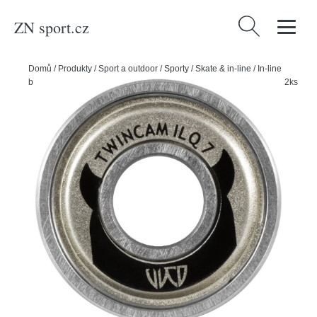
ZN sport.cz
Vyhledávání
Domů
/
Produkty
/
Sport a outdoor
/
Sporty
/
Skate & in-line
/
In-line
bruslení
/
Powerslide Ložiska Powerslide Wicked Twincam ILQ 7, 12ks