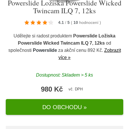
Powerslide Ložiska Powerslide Wicked
Twincam ILQ 7, 12ks
4.1
/
5
(
10
hodnocení
)
Udělejte si radost produktem
Powerslide Ložiska
Powerslide Wicked Twincam ILQ 7, 12ks
od
společnosti
Powerslide
za akční cenu 892 Kč.
Zobrazit
více »
Dostupnost: Skladem > 5 ks
980 Kč
vč. DPH
DO OBCHODU »