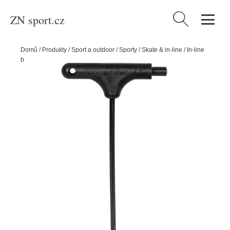
ZN sport.cz
Vyhledávání
Domů
/
Produkty
/
Sport a outdoor
/
Sporty
/
Skate & in-line
/
In-line
bruslení
/
Powerslide Multifunkční klíč Powerslide Tool Hex