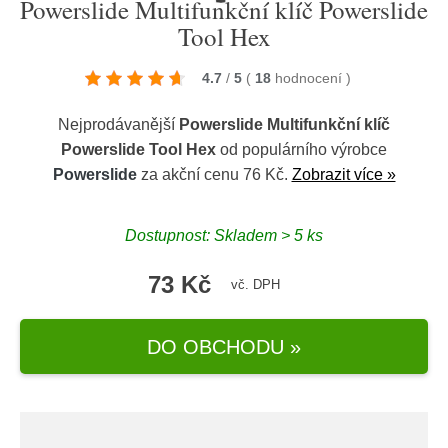
Powerslide Multifunkční klíč Powerslide
Tool Hex
4.7
/
5
(
18
hodnocení
)
Nejprodávanější
Powerslide Multifunkční klíč
Powerslide Tool Hex
od populárního výrobce
Powerslide
za akční cenu 76 Kč.
Zobrazit více »
Dostupnost: Skladem > 5 ks
73 Kč
vč. DPH
DO OBCHODU »